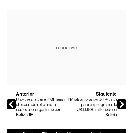
PUBLICIDAD
Anterior
Siguiente
Un acuerdo con el FMI menor
FMI alcanza acuerdo técnico
al esperado reflejaría la
para un programa de
cautela del organismo con
US$1.900 millones con
Bolivia: IIF
Bolivia