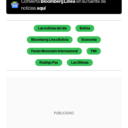
Convierta
Bloomberg Línea
en su fuente de
noticias
aquí
Temas de este artículo
Las noticias del día
Bolivia
Bloomberg Línea Bolivia
Economía
Fondo Monetario Internacional
FMI
Rodrigo Paz
Las Últimas
PUBLICIDAD