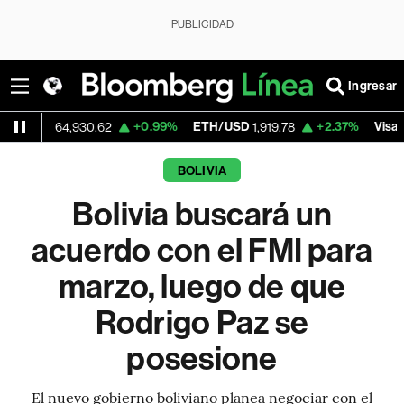
PUBLICIDAD
Ingresar
+0.99%
ETH/USD
+2.37%
Visa
4,930.62
1,919.78
368.54
BOLIVIA
Bolivia buscará un
acuerdo con el FMI para
marzo, luego de que
Rodrigo Paz se
posesione
El nuevo gobierno boliviano planea negociar con el