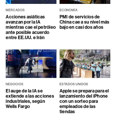
MERCADOS
ECONOMÍA
Acciones asiáticas
PMI de servicios de
avanzan por la IA
China cae a su nivel más
mientras cae el petróleo
bajo en casi dos años
ante posible acuerdo
entre EE.UU. e Irán
NEGOCIOS
ESTADOS UNIDOS
El auge de la IA se
Apple se prepara para el
extiende a las acciones
lanzamiento del iPhone
industriales, según
con un sorteo para
Wells Fargo
empleados de las
tiendas