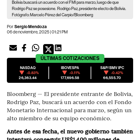
Bolivia buscará un acuerdo con el FMI para marzo, luego de que
Rodrigo Paz se posesione.
Rodrigo Paz, presidente electo de Bolivia.
Fotógrafo: Marcelo Pérez del Carpio/Bloomberg
Por
Sergio Mendoza
06 de noviembre, 2025 | 01:21 PM
ÚLTIMAS
COTIZACIONES
NASDAQ
IBOVESPA
S&P/BMV IPC
-0.83%
-0.11%
-0.42%
26,363.44
177,696.58
66,555.70
Bloomberg — El presidente entrante de Bolivia,
Rodrigo Paz, buscará un acuerdo con el Fondo
Monetario Internacional para marzo, según un
alto miembro de su equipo económico.
Antes de esa fecha, el nuevo gobierno también
intentará conseguir US$1.400 millones de