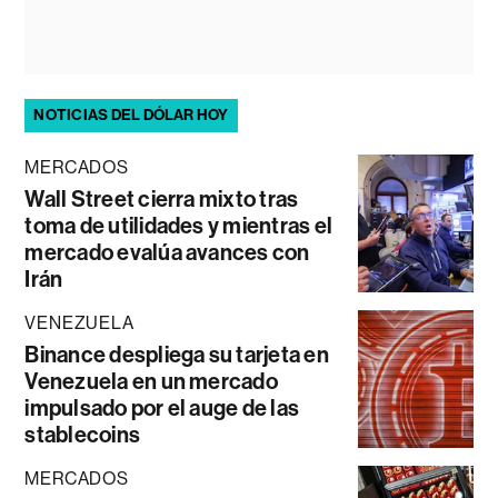
NOTICIAS DEL DÓLAR HOY
MERCADOS
Wall Street cierra mixto tras
toma de utilidades y mientras el
mercado evalúa avances con
Irán
VENEZUELA
Binance despliega su tarjeta en
Venezuela en un mercado
impulsado por el auge de las
stablecoins
MERCADOS