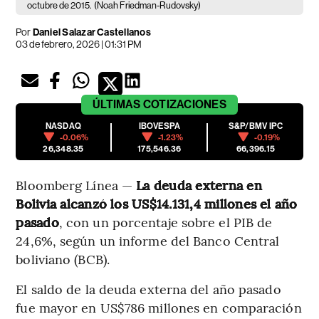
octubre de 2015.
(Noah Friedman-Rudovsky)
Por
Daniel Salazar Castellanos
03 de febrero, 2026 | 01:31 PM
ÚLTIMAS
COTIZACIONES
NASDAQ
IBOVESPA
S&P/BMV IPC
-0.06%
-1.23%
-0.19%
26,348.35
175,546.36
66,396.15
Bloomberg Línea —
La deuda externa en
Bolivia alcanzó los US$14.131,4 millones el año
pasado
, con un porcentaje sobre el PIB de
24,6%, según un informe del Banco Central
boliviano (BCB).
El saldo de la deuda externa del año pasado
fue mayor en US$786 millones en comparación