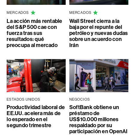
MERCADOS
MERCADOS
La acción más rentable
Wall Street cierra a la
del S&P 500 cae con
baja por el repunte del
fuerza tras sus
petróleo y nuevas dudas
resultados: qué
sobre un acuerdo con
preocupa al mercado
Irán
ESTADOS UNIDOS
NEGOCIOS
Productividad laboral de
SoftBank obtiene un
EE.UU. acelera más de
préstamo de
lo esperado en el
US$10.000 millones
segundo trimestre
respaldado por su
participación en OpenAI