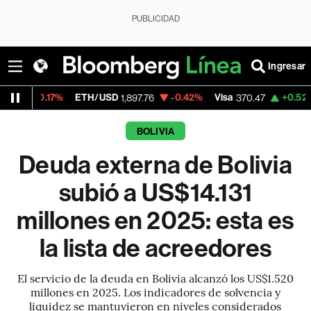
PUBLICIDAD
Ingresar
ETH/USD
-0.42%
Visa
+0.52%
MercadoLibr
1,897.76
370.47
BOLIVIA
Deuda externa de Bolivia
subió a US$14.131
millones en 2025: esta es
la lista de acreedores
El servicio de la deuda en Bolivia alcanzó los US$1.520
millones en 2025. Los indicadores de solvencia y
liquidez se mantuvieron en niveles considerados