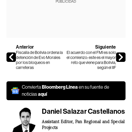
PUBLICIDAD
Anterior
Siguiente
Fiscalía de Bolivia ordena la
El acuerdo con el FMI es solo
detención de Evo Morales
el comienzo: este es el mayor
por los bloqueos en
reto que viene para Bolivia,
carreteras
según el IIF
Convierta
Bloomberg Línea
en su fuente de
noticias
aquí
Daniel Salazar Castellanos
Assistant Editor, Pan Regional and Special
Projects