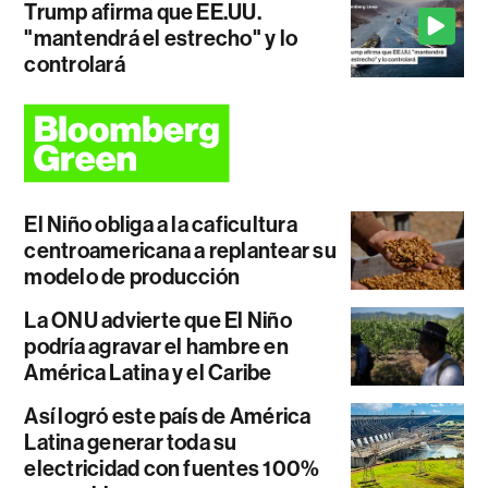
Trump afirma que EE.UU.
"mantendrá el estrecho" y lo
controlará
El Niño obliga a la caficultura
centroamericana a replantear su
modelo de producción
La ONU advierte que El Niño
podría agravar el hambre en
América Latina y el Caribe
Así logró este país de América
Latina generar toda su
electricidad con fuentes 100%