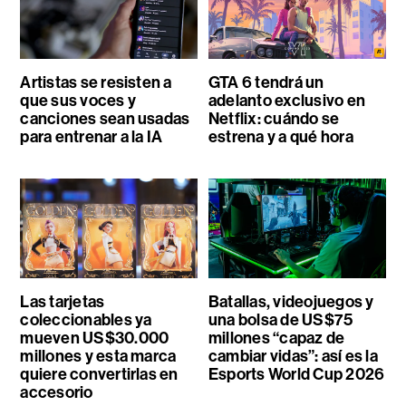
Artistas se resisten a
GTA 6 tendrá un
que sus voces y
adelanto exclusivo en
canciones sean usadas
Netflix: cuándo se
para entrenar a la IA
estrena y a qué hora
Las tarjetas
Batallas, videojuegos y
coleccionables ya
una bolsa de US$75
mueven US$30.000
millones “capaz de
millones y esta marca
cambiar vidas”: así es la
quiere convertirlas en
Esports World Cup 2026
accesorio