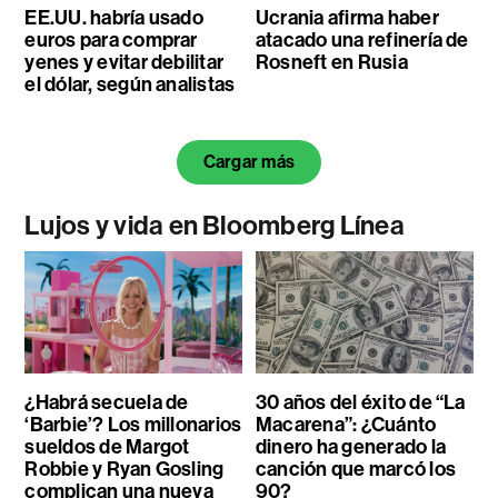
EE.UU. habría usado
Ucrania afirma haber
euros para comprar
atacado una refinería de
yenes y evitar debilitar
Rosneft en Rusia
el dólar, según analistas
Cargar más
Lujos y vida en Bloomberg Línea
¿Habrá secuela de
30 años del éxito de “La
‘Barbie’? Los millonarios
Macarena”: ¿Cuánto
sueldos de Margot
dinero ha generado la
Robbie y Ryan Gosling
canción que marcó los
complican una nueva
90?