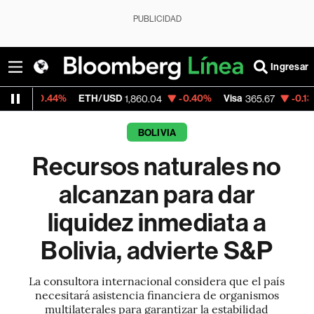
PUBLICIDAD
Ingresar
%
ETH/USD
-0.40%
Visa
-0.13%
MercadoLi
1,860.04
365.67
BOLIVIA
Recursos naturales no
alcanzan para dar
liquidez inmediata a
Bolivia, advierte S&P
La consultora internacional considera que el país
necesitará asistencia financiera de organismos
multilaterales para garantizar la estabilidad