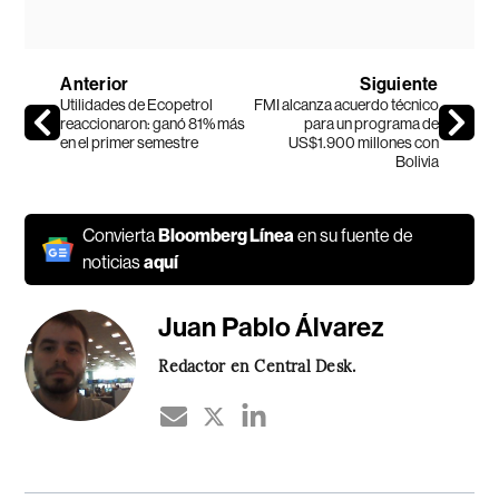
Anterior
Siguiente
Utilidades de Ecopetrol
FMI alcanza acuerdo técnico
reaccionaron: ganó 81% más
para un programa de
en el primer semestre
US$1.900 millones con
Bolivia
Convierta
Bloomberg Línea
en su fuente de
noticias
aquí
Juan Pablo Álvarez
Redactor en Central Desk.