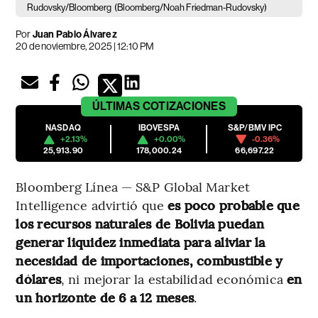
Rudovsky/Bloomberg
(Bloomberg/Noah Friedman-Rudovsky)
Por
Juan Pablo Álvarez
20 de noviembre, 2025 | 12:10 PM
ÚLTIMAS
COTIZACIONES
NASDAQ
IBOVESPA
S&P/BMV IPC
+2.13%
+0.00%
-0.36%
25,913.90
178,000.24
66,697.22
Bloomberg Línea — S&P Global Market
Intelligence advirtió que
es poco probable que
los recursos naturales de Bolivia
puedan
generar liquidez inmediata para aliviar la
necesidad de importaciones, combustible y
dólares
, ni mejorar la estabilidad económica
en
un horizonte de 6 a 12 meses
.