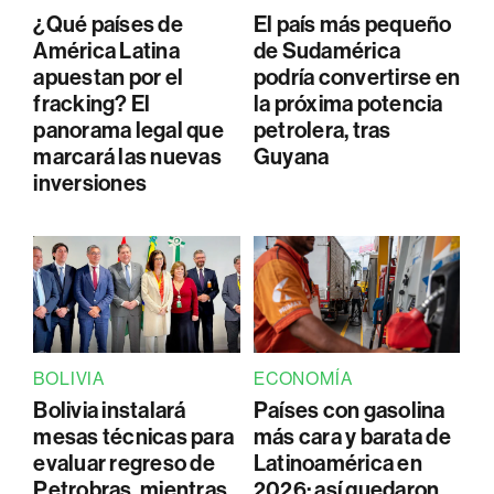
¿Qué países de
El país más pequeño
América Latina
de Sudamérica
apuestan por el
podría convertirse en
fracking? El
la próxima potencia
panorama legal que
petrolera, tras
marcará las nuevas
Guyana
inversiones
BOLIVIA
ECONOMÍA
Bolivia instalará
Países con gasolina
mesas técnicas para
más cara y barata de
evaluar regreso de
Latinoamérica en
Petrobras, mientras
2026: así quedaron