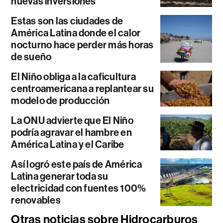
nuevas inversiones
Estas son las ciudades de
América Latina donde el calor
nocturno hace perder más horas
de sueño
El Niño obliga a la caficultura
centroamericana a replantear su
modelo de producción
La ONU advierte que El Niño
podría agravar el hambre en
América Latina y el Caribe
Así logró este país de América
Latina generar toda su
electricidad con fuentes 100%
renovables
Otras noticias sobre Hidrocarburos