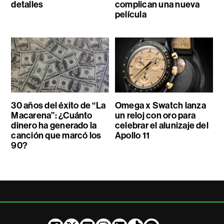
detalles
complican una nueva
película
30 años del éxito de “La
Omega x Swatch lanza
Macarena”: ¿Cuánto
un reloj con oro para
dinero ha generado la
celebrar el alunizaje del
canción que marcó los
Apollo 11
90?