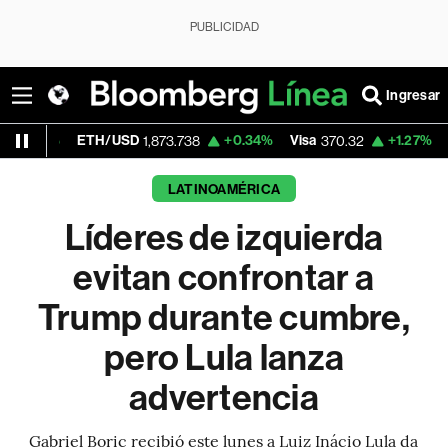
PUBLICIDAD
Ingresar
TH/USD
+0.34%
Visa
+1.27%
MercadoLibre
1,873.738
370.32
LATINOAMÉRICA
Líderes de izquierda
evitan confrontar a
Trump durante cumbre,
pero Lula lanza
advertencia
Gabriel Boric recibió este lunes a Luiz Inácio Lula da