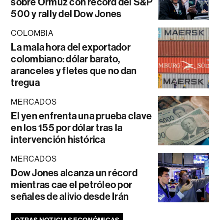
sobre Ormuz con récord del S&P
500 y rally del Dow Jones
COLOMBIA
La mala hora del exportador
colombiano: dólar barato,
aranceles y fletes que no dan
tregua
MERCADOS
El yen enfrenta una prueba clave
en los 155 por dólar tras la
intervención histórica
MERCADOS
Dow Jones alcanza un récord
mientras cae el petróleo por
señales de alivio desde Irán