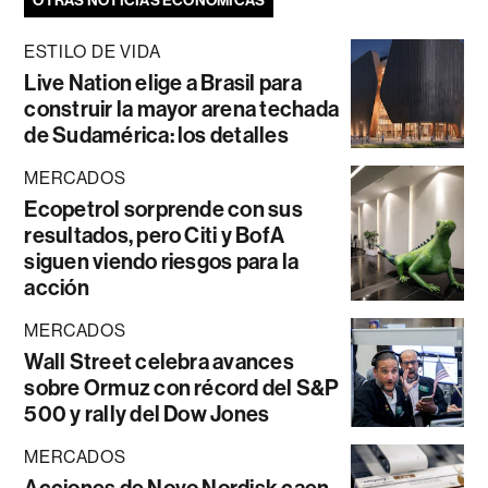
OTRAS NOTICIAS ECONÓMICAS
ESTILO DE VIDA
Live Nation elige a Brasil para
construir la mayor arena techada
de Sudamérica: los detalles
MERCADOS
Ecopetrol sorprende con sus
resultados, pero Citi y BofA
siguen viendo riesgos para la
acción
MERCADOS
Wall Street celebra avances
sobre Ormuz con récord del S&P
500 y rally del Dow Jones
MERCADOS
Acciones de Novo Nordisk caen