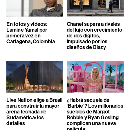
En fotos y videos:
Chanel supera a rivales
Lamine Yamal por
del lujo con crecimiento
primera vez en
de dos dígitos,
Cartagena, Colombia
impulsado por los
diseños de Blazy
Live Nation elige a Brasil
¿Habrá secuela de
para construir la mayor
‘Barbie’? Los millonarios
arena techada de
sueldos de Margot
Sudamérica: los
Robbie y Ryan Gosling
detalles
complican una nueva
película