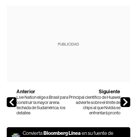
PUBLICIDAD
Anterior
Siguiente
Live Nation elige a Brasil para
Principal científico de Huawei
construir la mayor arena
advierte sobre el límite de
techada de Sudamérica: los
chips al que Nvidia se
detalles
enfrentará pronto
Convierta
Bloomberg Línea
en su fuente de