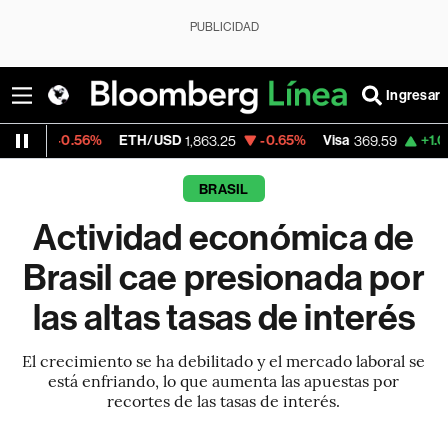
PUBLICIDAD
Ingresar
56%
ETH/USD
-0.65%
Visa
+1.07%
Mercad
1,863.25
369.59
BRASIL
Actividad económica de
Brasil cae presionada por
las altas tasas de interés
El crecimiento se ha debilitado y el mercado laboral se
está enfriando, lo que aumenta las apuestas por
recortes de las tasas de interés.