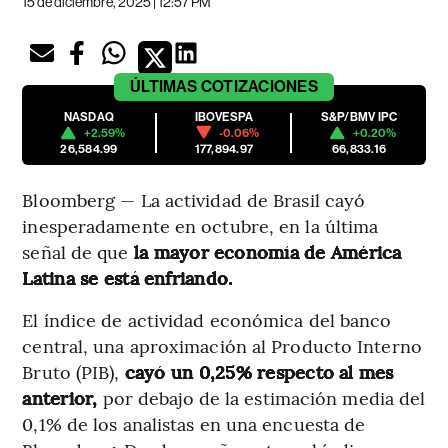
15 de diciembre, 2025 | 12:57 PM
ÚLTIMAS
COTIZACIONES
NASDAQ
IBOVESPA
S&P/BMV IPC
+2.59%
-0.06%
+0.20%
26,584.99
177,894.97
66,833.16
Bloomberg — La actividad de Brasil cayó
inesperadamente en octubre, en la última
señal de que
la mayor economía de América
Latina se está enfriando.
El índice de actividad económica del banco
central, una aproximación al Producto Interno
Bruto (PIB),
cayó un 0,25% respecto al mes
anterior,
por debajo de la estimación media del
0,1% de los analistas en una encuesta de