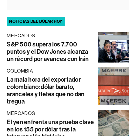
NOTICIAS DEL DÓLAR HOY
MERCADOS
S&P 500 supera los 7.700
puntos y el Dow Jones alcanza
un récord por avances con Irán
COLOMBIA
La mala hora del exportador
colombiano: dólar barato,
aranceles y fletes que no dan
tregua
MERCADOS
El yen enfrenta una prueba clave
en los 155 por dólar tras la