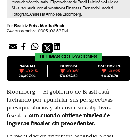
recaudación tributaria.
El presidente de Brasil, Luiz Inácio Lula da
Silva, izquierda, con el ministro de Finanzas, Fernando Haddad.
Fotógrafo: Andressa Anholete/Bloomberg.
Por
Beatriz Reis - Martha Beck
24 de noviembre, 2025 | 03:53 PM
ÚLTIMAS
COTIZACIONES
NASDAQ
IBOVESPA
S&P/BMV IPC
-0.21%
-0.93%
-0.22%
26,307.93
176,067.52
66,378.79
Bloomberg — El gobierno de Brasil está
luchando por apuntalar sus perspectivas
presupuestarias y alcanzar sus objetivos
fiscales,
aun cuando obtiene niveles de
ingresos fiscales sin precedentes.
La recaudación tributaria ascendió a casi