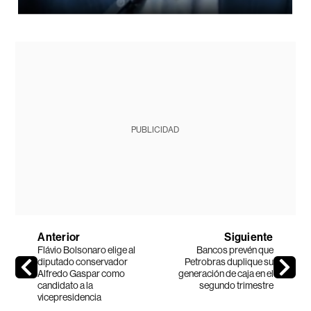
PUBLICIDAD
Anterior
Siguiente
Flávio Bolsonaro elige al
Bancos prevén que
diputado conservador
Petrobras duplique su
Alfredo Gaspar como
generación de caja en el
candidato a la
segundo trimestre
vicepresidencia