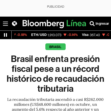
PUBLICIDAD
Ingresar
.18%
ETH/USD
-0.14%
Visa
-0.31%
Mercad
1,913.073
367.40
BRASIL
Brasil enfrenta presión
fiscal pese a un récord
histórico de recaudación
tributaria
La recaudación tributaria ascendió a casi R$262.000
millones (US$48.600 millones) en octubre, un
aumento del 5,6% respecto al año anterior y un