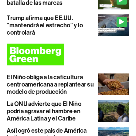
batalla de las marcas
Trump afirma que EE.UU.
"mantendrá el estrecho" y lo
controlará
El Niño obliga a la caficultura
centroamericana a replantear su
modelo de producción
La ONU advierte que El Niño
podría agravar el hambre en
América Latina y el Caribe
Así logró este país de América