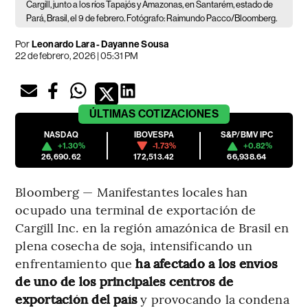
Cargill, junto a los ríos Tapajós y Amazonas, en Santarém, estado de
Pará, Brasil, el 9 de febrero. Fotógrafo: Raimundo Pacco/Bloomberg.
Por
Leonardo Lara - Dayanne Sousa
22 de febrero, 2026 | 05:31 PM
ÚLTIMAS
COTIZACIONES
NASDAQ
IBOVESPA
S&P/BMV IPC
+1.30%
-1.73%
+0.82%
26,690.62
172,513.42
66,938.64
Bloomberg — Manifestantes locales han
ocupado una terminal de exportación de
Cargill Inc. en la región amazónica de Brasil en
plena cosecha de soja, intensificando un
enfrentamiento que
ha afectado a los envíos
de uno de los principales centros de
exportación del país
y provocando la condena