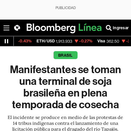
PUBLICIDAD
Ingresar
.43%
ETH/USD
-0.27%
Visa
-2.15%
Merca
1,913.933
362.50
BRASIL
Manifestantes se toman
una terminal de soja
brasileña en plena
temporada de cosecha
El incidente se produce en medio de las protestas de
14 tribus indígenas contra el lanzamiento de una
licitación pública para el dragado del río Tapajós.