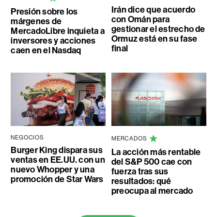
Irán dice que acuerdo
Presión sobre los
con Omán para
márgenes de
gestionar el estrecho de
MercadoLibre inquieta a
Ormuz está en su fase
inversores y acciones
final
caen en el Nasdaq
NEGOCIOS
MERCADOS
Burger King dispara sus
La acción más rentable
ventas en EE.UU. con un
del S&P 500 cae con
nuevo Whopper y una
fuerza tras sus
promoción de Star Wars
resultados: qué
preocupa al mercado