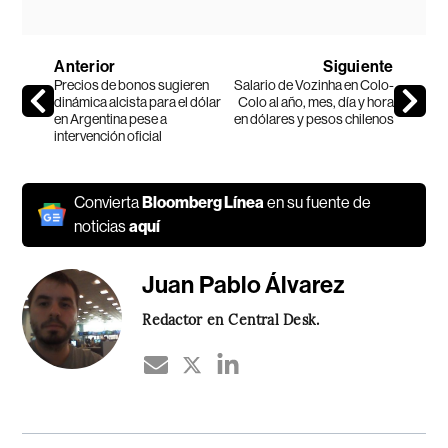
Anterior
Siguiente
Precios de bonos sugieren
Salario de Vozinha en Colo-
dinámica alcista para el dólar
Colo al año, mes, día y hora
en Argentina pese a
en dólares y pesos chilenos
intervención oficial
Convierta
Bloomberg Línea
en su fuente de
noticias
aquí
Juan Pablo Álvarez
Redactor en Central Desk.