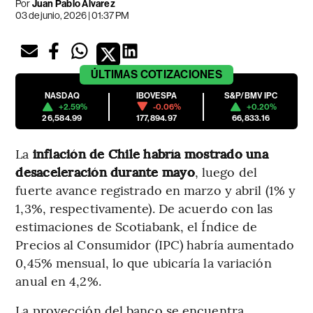
Por
Juan Pablo Álvarez
03 de junio, 2026 | 01:37 PM
ÚLTIMAS
COTIZACIONES
NASDAQ
IBOVESPA
S&P/BMV IPC
+2.59%
-0.06%
+0.20%
26,584.99
177,894.97
66,833.16
La
inflación de Chile habría mostrado una
desaceleración durante mayo
, luego del
fuerte avance registrado en marzo y abril (1% y
1,3%, respectivamente). De acuerdo con las
estimaciones de Scotiabank, el Índice de
Precios al Consumidor (IPC) habría aumentado
0,45% mensual, lo que ubicaría la variación
anual en 4,2%.
La proyección del banco se encuentra