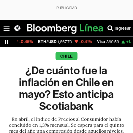
PUBLICIDAD
Ingresar
45%
ETH/USD
-0.41%
Visa
+1.07%
Mercado
1,867.70
369.59
CHILE
¿De cuánto fue la
inflación en Chile en
mayo? Esto anticipa
Scotiabank
En abril, el Índice de Precios al Consumidor había
concluido en 1,3% mensual. Se espera para el quinto
mes del año una compresión desde aquellos niveles.