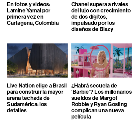
En fotos y videos:
Chanel supera a rivales
Lamine Yamal por
del lujo con crecimiento
primera vez en
de dos dígitos,
Cartagena, Colombia
impulsado por los
diseños de Blazy
Live Nation elige a Brasil
¿Habrá secuela de
para construir la mayor
‘Barbie’? Los millonarios
arena techada de
sueldos de Margot
Sudamérica: los
Robbie y Ryan Gosling
detalles
complican una nueva
película