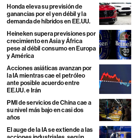
Honda eleva su previsión de
ganancias por el yen débil y la
demanda de híbridos en EE.UU.
Heineken supera previsiones por
crecimiento en Asia y África
pese al débil consumo en Europa
y América
Acciones asiáticas avanzan por
la IA mientras cae el petróleo
ante posible acuerdo entre
EE.UU. e Irán
PMI de servicios de China cae a
su nivel más bajo en casi dos
años
El auge de la IA se extiende a las
acciones industriales, según