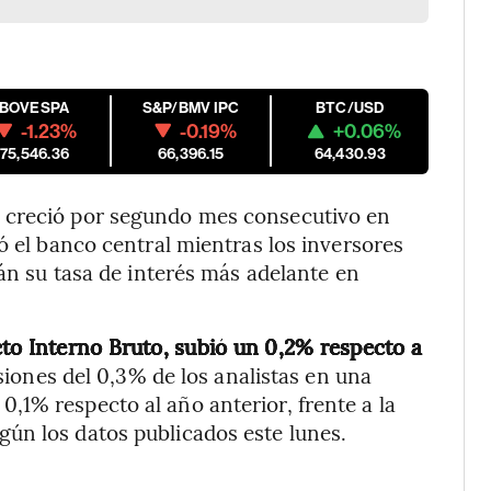
IBOVESPA
S&P/BMV IPC
BTC/USD
-1.23%
-0.19%
+0.06%
175,546.36
66,396.15
64,430.93
 creció por segundo mes consecutivo en
ó el banco central mientras los inversores
rán su tasa de interés más adelante en
to Interno Bruto, subió un 0,2% respecto a
iones del 0,3% de los analistas en una
1% respecto al año anterior, frente a la
ún los datos publicados este lunes.