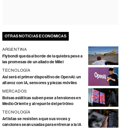
OTRAS NOTICIAS ECONÓMICAS
ARGENTINA
Flybondi queda al borde de la quiebra pese a
las promesas de un aliado de Milei
TECNOLOGÍA
Así será el primer dispositivo de OpenAI: un
altavoz con IA, sensores y piezas móviles
MERCADOS
Bolsas asiáticas suben pese a tensiones en
Medio Oriente y al repunte del petróleo
TECNOLOGÍA
Artistas se resisten a que sus voces y
canciones sean usadas para entrenar a la IA