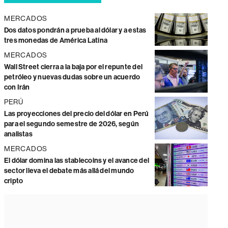
MERCADOS
Dos datos pondrán a prueba al dólar y a estas
tres monedas de América Latina
MERCADOS
Wall Street cierra a la baja por el repunte del
petróleo y nuevas dudas sobre un acuerdo
con Irán
PERÚ
Las proyecciones del precio del dólar en Perú
para el segundo semestre de 2026, según
analistas
MERCADOS
El dólar domina las stablecoins y el avance del
sector lleva el debate más allá del mundo
cripto