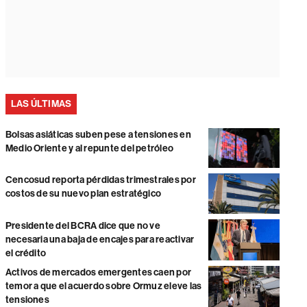
LAS ÚLTIMAS
Bolsas asiáticas suben pese a tensiones en
Medio Oriente y al repunte del petróleo
Cencosud reporta pérdidas trimestrales por
costos de su nuevo plan estratégico
Presidente del BCRA dice que no ve
necesaria una baja de encajes para reactivar
el crédito
Activos de mercados emergentes caen por
temor a que el acuerdo sobre Ormuz eleve las
tensiones