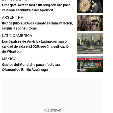
Omega x Swatch lanza un reloj con oro para
celebrar el alunizaje del Apollo 11
ARGENTINA
IPC de julio 2026: de cuánto sería la inflación,
según las consultoras
LATINOAMÉRICA
Los 5 países de América Latina con mayor
calidad de vida en 2026, según clasificación
de Wharton
MÉXICO
Gastos del Mundial le pasan factura a
Ollamani de Emilio Azcárraga
PUBLICIDAD