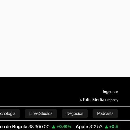
Ingresar
ecnología
Línea Studios
Negocios
Podcasts
8,900.00
Apple
312.53
USD COP
3,159.
+0.46%
+0.51%
English