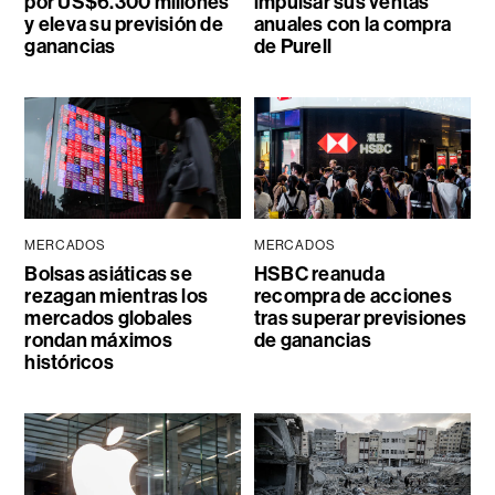
por US$6.300 millones
impulsar sus ventas
y eleva su previsión de
anuales con la compra
ganancias
de Purell
MERCADOS
MERCADOS
Bolsas asiáticas se
HSBC reanuda
rezagan mientras los
recompra de acciones
mercados globales
tras superar previsiones
rondan máximos
de ganancias
históricos