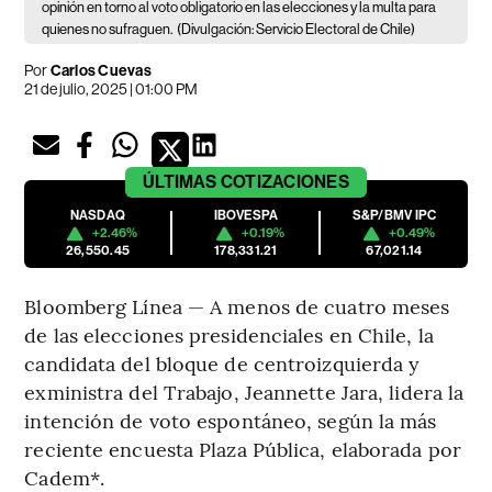
opinión en torno al voto obligatorio en las elecciones y la multa para
quienes no sufraguen.
(Divulgación: Servicio Electoral de Chile)
Por
Carlos Cuevas
21 de julio, 2025 | 01:00 PM
ÚLTIMAS
COTIZACIONES
NASDAQ
IBOVESPA
S&P/BMV IPC
+2.46%
+0.19%
+0.49%
26,550.45
178,331.21
67,021.14
Bloomberg Línea — A menos de cuatro meses
de las elecciones presidenciales en Chile, la
candidata del bloque de centroizquierda y
exministra del Trabajo, Jeannette Jara, lidera la
intención de voto espontáneo, según la más
reciente encuesta Plaza Pública, elaborada por
Cadem*.