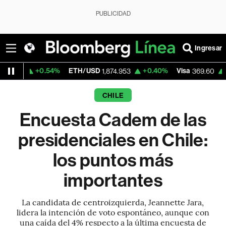
PUBLICIDAD
Ingresar
.54%
ETH/USD
+0.40%
Visa
+1.07%
Merc
1,874.953
369.60
CHILE
Encuesta Cadem de las
presidenciales en Chile:
los puntos más
importantes
La candidata de centroizquierda, Jeannette Jara,
lidera la intención de voto espontáneo, aunque con
una caída del 4% respecto a la última encuesta de