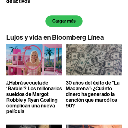
de activos
Cargar más
Lujos y vida en Bloomberg Línea
¿Habrá secuela de
30 años del éxito de “La
‘Barbie’? Los millonarios
Macarena”: ¿Cuánto
sueldos de Margot
dinero ha generado la
Robbie y Ryan Gosling
canción que marcó los
complican una nueva
90?
película