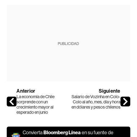
PUBLICIDAD
Anterior
Siguiente
La economía de Chile
Salario de Vozinha en Colo-
sorprende con un
Colo al año, mes, día y hora
crecimiento mayor al
en dólares y pesos chilenos
esperado en junio
Convierta
Bloomberg Línea
en su fuente de