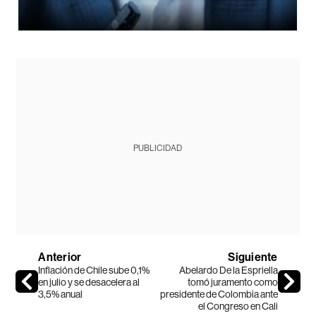
PUBLICIDAD
Anterior
Siguiente
Inflación de Chile sube 0,1%
Abelardo De la Espriella
en julio y se desacelera al
tomó juramento como
3,5% anual
presidente de Colombia ante
el Congreso en Cali