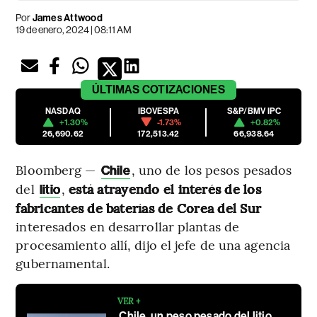
Por
James Attwood
19 de enero, 2024 | 08:11 AM
ÚLTIMAS
COTIZACIONES
NASDAQ
IBOVESPA
S&P/BMV IPC
+1.30%
-1.73%
+0.82%
26,690.62
172,513.42
66,938.64
Bloomberg —
, uno de los pesos pesados
Chile
del
,
está atrayendo el interés de los
litio
fabricantes de baterías de Corea del Sur
interesados en desarrollar plantas de
procesamiento allí, dijo el jefe de una agencia
gubernamental.
VER +
Chile, un peso pesado del litio,