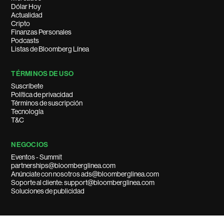
Dólar Hoy
Actualidad
Cripto
Finanzas Personales
Podcasts
Listas de Bloomberg Línea
TÉRMINOS DE USO
Suscríbete
Política de privacidad
Términos de suscripción
Tecnología
T&C
NEGOCIOS
Eventos - Summit
partnerships@bloomberglinea.com
Anúnciate con nosotros ads@bloomberglinea.com
Soporte al cliente: support@bloomberglinea.com
Soluciones de publicidad