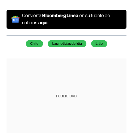
Convierta
Bloomberg Línea
en su fuente de
noticias
aquí
Temas de este artículo
Chile
Las noticias del día
Litio
PUBLICIDAD