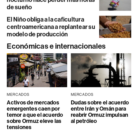
de sueño
El Niño obliga a la caficultura
centroamericana a replantear su
modelo de producción
Económicas e internacionales
MERCADOS
MERCADOS
Activos de mercados
Dudas sobre el acuerdo
emergentes caen por
entre Irán y Omán para
temor a que el acuerdo
reabrir Ormuz impulsan
sobre Ormuz eleve las
al petróleo
tensiones