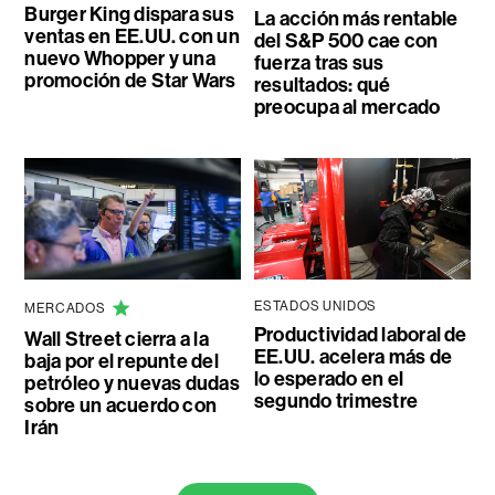
Burger King dispara sus
La acción más rentable
ventas en EE.UU. con un
del S&P 500 cae con
nuevo Whopper y una
fuerza tras sus
promoción de Star Wars
resultados: qué
preocupa al mercado
ESTADOS UNIDOS
MERCADOS
Productividad laboral de
Wall Street cierra a la
EE.UU. acelera más de
baja por el repunte del
lo esperado en el
petróleo y nuevas dudas
segundo trimestre
sobre un acuerdo con
Irán