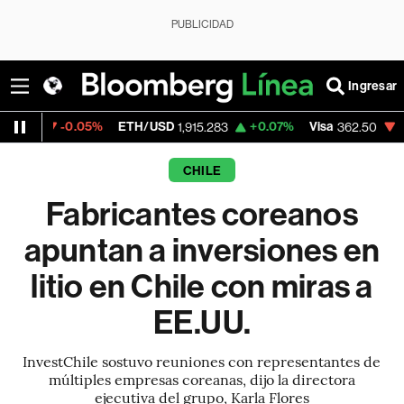
PUBLICIDAD
Ingresar
0.05%
ETH/USD
+0.07%
Visa
-2.15%
Mer
1,915.283
362.50
CHILE
Fabricantes coreanos
apuntan a inversiones en
litio en Chile con miras a
EE.UU.
InvestChile sostuvo reuniones con representantes de
múltiples empresas coreanas, dijo la directora
ejecutiva del grupo, Karla Flores