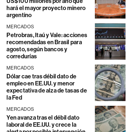
US$100 millones por año que
hará el mayor proyecto minero
argentino
MERCADOS
Petrobras, Itaú y Vale: acciones
recomendadas en Brasil para
agosto, según bancos y
corredurías
MERCADOS
Dólar cae tras débil dato de
empleo en EE.UU. y menor
expectativa de alza de tasas de
la Fed
MERCADOS
Yen avanza tras el débil dato
laboral de EE.UU. y crece la
alerta por posible intervención