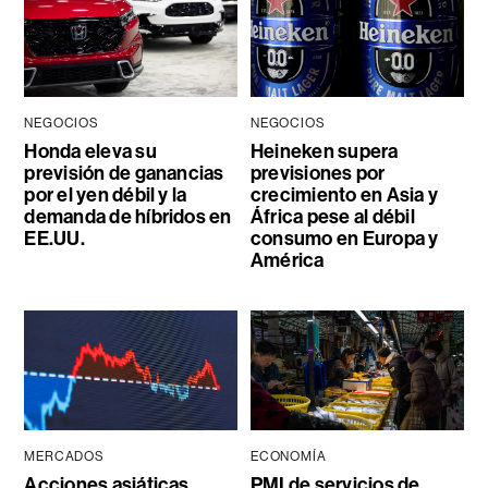
NEGOCIOS
NEGOCIOS
Honda eleva su
Heineken supera
previsión de ganancias
previsiones por
por el yen débil y la
crecimiento en Asia y
demanda de híbridos en
África pese al débil
EE.UU.
consumo en Europa y
América
MERCADOS
ECONOMÍA
Acciones asiáticas
PMI de servicios de