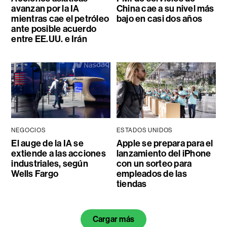
avanzan por la IA
China cae a su nivel más
mientras cae el petróleo
bajo en casi dos años
ante posible acuerdo
entre EE.UU. e Irán
NEGOCIOS
ESTADOS UNIDOS
El auge de la IA se
Apple se prepara para el
extiende a las acciones
lanzamiento del iPhone
industriales, según
con un sorteo para
Wells Fargo
empleados de las
tiendas
Cargar más