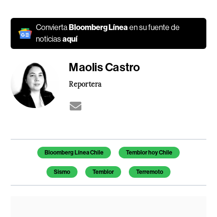
Convierta
Bloomberg Línea
en su fuente de
noticias
aquí
Maolis Castro
Reportera
Temas de este artículo
Bloomberg Línea Chile
Temblor hoy Chile
Sismo
Temblor
Terremoto