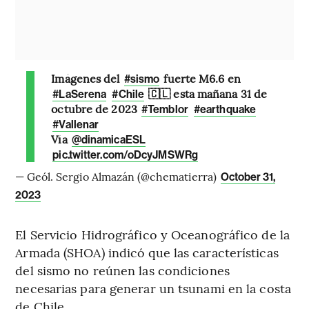
Imágenes del
fuerte M6.6 en
#sismo
🇨🇱 esta mañana 31 de
#LaSerena
#Chile
octubre de 2023
#Temblor
#earthquake
#Vallenar
Vía
@dinamicaESL
pic.twitter.com/oDcyJMSWRg
— Geól. Sergio Almazán (@chematierra)
October 31,
2023
El Servicio Hidrográfico y Oceanográfico de la
Armada (SHOA) indicó que las características
del sismo no reúnen las condiciones
necesarias para generar un tsunami en la costa
de Chile.