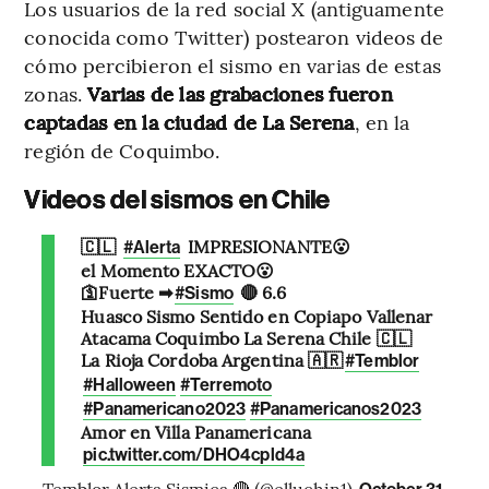
Los usuarios de la red social X (antiguamente
conocida como Twitter) postearon videos de
cómo percibieron el sismo en varias de estas
zonas.
Varias de las grabaciones fueron
captadas en la ciudad de La Serena
, en la
región de Coquimbo.
Videos del sismos en Chile
🇨🇱
IMPRESIONANTE😮
#Alerta
el Momento EXACTO😮
🛐Fuerte ➡
🔴 6.6
#Sismo
Huasco Sismo Sentido en Copiapo Vallenar
Atacama Coquimbo La Serena Chile 🇨🇱
La Rioja Cordoba Argentina 🇦🇷
#Temblor
#Halloween
#Terremoto
#Panamericano2023
#Panamericanos2023
Amor en Villa Panamericana
pic.twitter.com/DHO4cpld4a
— Temblor Alerta Sismica 🔴 (@elluchin1)