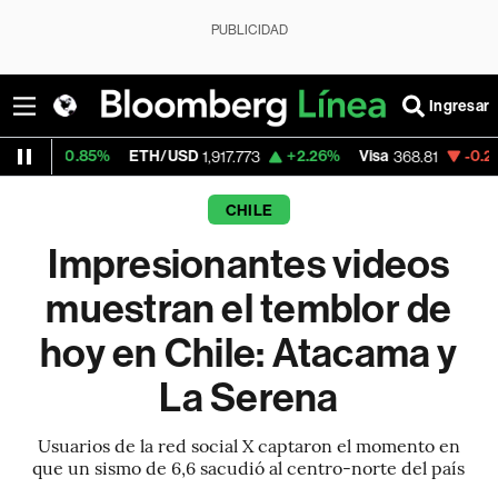
PUBLICIDAD
Ingresar
5%
ETH/USD
+2.26%
Visa
-0.21%
Mercado
1,917.773
368.81
CHILE
Impresionantes videos
muestran el temblor de
hoy en Chile: Atacama y
La Serena
Usuarios de la red social X captaron el momento en
que un sismo de 6,6 sacudió al centro-norte del país