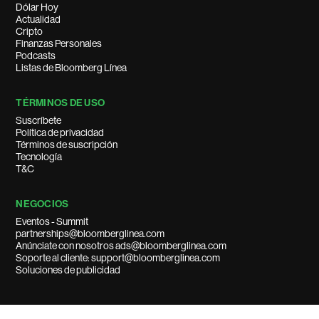
Dólar Hoy
Actualidad
Cripto
Finanzas Personales
Podcasts
Listas de Bloomberg Línea
TÉRMINOS DE USO
Suscríbete
Política de privacidad
Términos de suscripción
Tecnología
T&C
NEGOCIOS
Eventos - Summit
partnerships@bloomberglinea.com
Anúnciate con nosotros ads@bloomberglinea.com
Soporte al cliente: support@bloomberglinea.com
Soluciones de publicidad