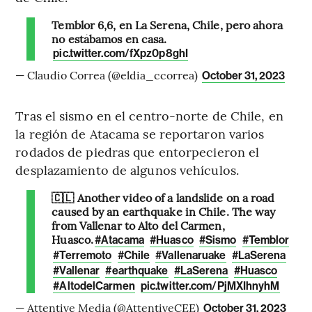
Temblor 6,6, en La Serena, Chile, pero ahora
no estábamos en casa.
pic.twitter.com/fXpz0p8ghI
— Claudio Correa (@eldia_ccorrea)
October 31, 2023
Tras el sismo en el centro-norte de Chile, en
la región de Atacama se reportaron varios
rodados de piedras que entorpecieron el
desplazamiento de algunos vehículos.
🇨🇱 Another video of a landslide on a road
caused by an earthquake in Chile. The way
from Vallenar to Alto del Carmen,
Huasco.
#Atacama
#Huasco
#Sismo
#Temblor
#Terremoto
#Chile
#Vallenaruake
#LaSerena
#Vallenar
#earthquake
#LaSerena
#Huasco
#AltodelCarmen
pic.twitter.com/PjMXIhnyhM
— Attentive Media (@AttentiveCEE)
October 31, 2023