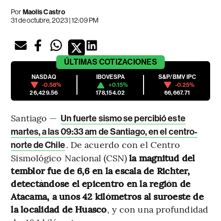
Por
Maolis Castro
31 de octubre, 2023 | 12:09 PM
ÚLTIMAS
COTIZACIONES
NASDAQ
IBOVESPA
S&P/BMV IPC
-0.58%
+0.15%
-0.25%
26,429.56
178,154.02
66,667.71
Santiago —
Un fuerte sismo se percibió este
martes, a las 09:33 am de Santiago, en el centro-
. De acuerdo con el Centro
norte de Chile
Sismológico Nacional (CSN)
la magnitud del
temblor fue de 6,6 en la escala de Richter,
detectándose el epicentro en la región de
Atacama, a unos 42 kilómetros al suroeste de
la localidad de Huasco
, y con una profundidad