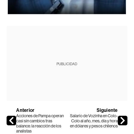
PUBLICIDAD
Anterior
Siguiente
Acciones de Pampa operan
Salario de Vozinha en Colo-
casi sin cambios tras
Colo al año, mes, día y hora
balance: la reacción de los
en dólares y pesos chilenos
analistas