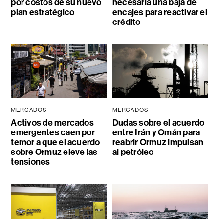
por costos de su nuevo
necesaria una baja de
plan estratégico
encajes para reactivar el
crédito
MERCADOS
MERCADOS
Activos de mercados
Dudas sobre el acuerdo
emergentes caen por
entre Irán y Omán para
temor a que el acuerdo
reabrir Ormuz impulsan
sobre Ormuz eleve las
al petróleo
tensiones