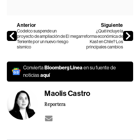
Anterior
Siguiente
Codelco suspende un
¿Qué incluye la
proyecto de ampliación de El
megarreforma económica de
Teniente por un nuevo riesgo
Kast en Chile? Los
sísmico
principales cambios
Convierta
Bloomberg Línea
en su fuente de
noticias
aquí
Maolis Castro
Reportera