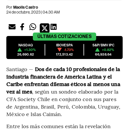
Por
Maolis Castro
24 de octubre, 2023 | 04:30 AM
ÚLTIMAS
COTIZACIONES
NASDAQ
IBOVESPA
S&P/BMV IPC
+1.30%
-1.73%
+0.82%
26,690.62
172,513.42
66,938.64
Santiago —
Dos de cada 10 profesionales de la
industria financiera de América Latina y el
Caribe enfrentan dilemas éticos al menos una
vez al mes
, según un sondeo elaborado por la
CFA Society Chile en conjunto con sus pares
de Argentina, Brasil, Perú, Colombia, Uruguay,
México e Islas Caimán.
Entre los más comunes están la revelación