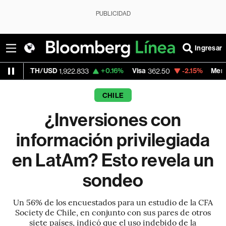
PUBLICIDAD
Ingresar
/USD
+0.16%
Visa
-2.15%
MercadoLibre
1,922.833
362.50
1,8
CHILE
¿Inversiones con
información privilegiada
en LatAm? Esto revela un
sondeo
Un 56% de los encuestados para un estudio de la CFA
Society de Chile, en conjunto con sus pares de otros
siete países, indicó que el uso indebido de la