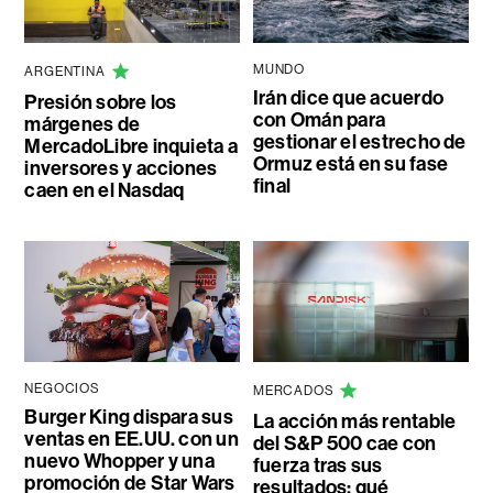
MUNDO
ARGENTINA
Irán dice que acuerdo
Presión sobre los
con Omán para
márgenes de
gestionar el estrecho de
MercadoLibre inquieta a
Ormuz está en su fase
inversores y acciones
final
caen en el Nasdaq
NEGOCIOS
MERCADOS
Burger King dispara sus
La acción más rentable
ventas en EE.UU. con un
del S&P 500 cae con
nuevo Whopper y una
fuerza tras sus
promoción de Star Wars
resultados: qué