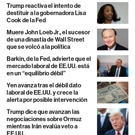
Trump reactiva el intento de
destituir a la gobernadora Lisa
Cook de la Fed
Muere John Loeb Jr., el sucesor
de una dinastía de Wall Street
que se volcó a la política
Barkin, de la Fed, advierte que el
mercado laboral de EE.UU. está
en un “equilibrio débil”
Yen avanza tras el débil dato
laboral de EE.UU. y crece la
alerta por posible intervención
Trump dice que avanzan las
negociaciones sobre Ormuz
mientras Irán evalúa veto a
EE.UU.