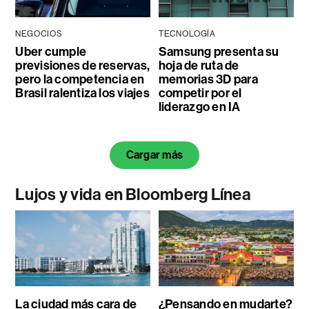
NEGOCIOS
TECNOLOGÍA
Uber cumple
Samsung presenta su
previsiones de reservas,
hoja de ruta de
pero la competencia en
memorias 3D para
Brasil ralentiza los viajes
competir por el
liderazgo en IA
Cargar más
Lujos y vida en Bloomberg Línea
La ciudad más cara de
¿Pensando en mudarte?