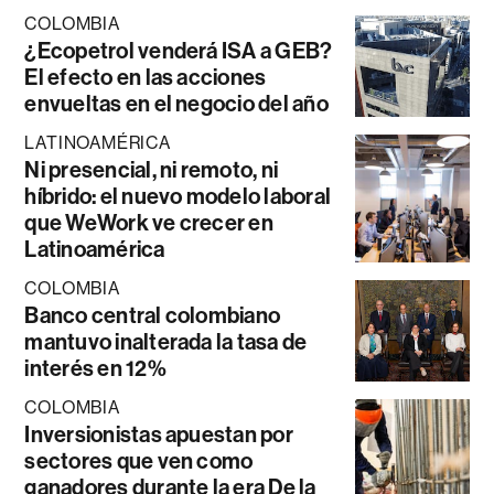
COLOMBIA
¿Ecopetrol venderá ISA a GEB?
El efecto en las acciones
envueltas en el negocio del año
LATINOAMÉRICA
Ni presencial, ni remoto, ni
híbrido: el nuevo modelo laboral
que WeWork ve crecer en
Latinoamérica
COLOMBIA
Banco central colombiano
mantuvo inalterada la tasa de
interés en 12%
COLOMBIA
Inversionistas apuestan por
sectores que ven como
ganadores durante la era De la