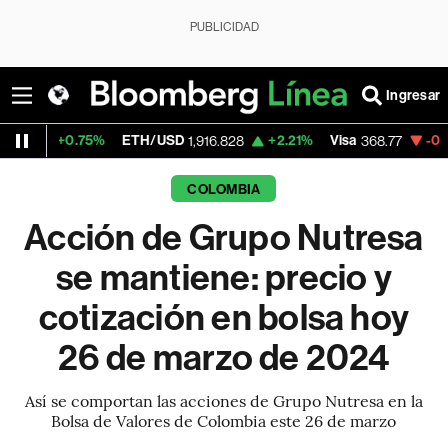
PUBLICIDAD
Ingresar
.75%
ETH/USD
+2.21%
Visa
-0.22%
Merca
1,916.828
368.77
COLOMBIA
Acción de Grupo Nutresa
se mantiene: precio y
cotización en bolsa hoy
26 de marzo de 2024
Así se comportan las acciones de Grupo Nutresa en la
Bolsa de Valores de Colombia este 26 de marzo