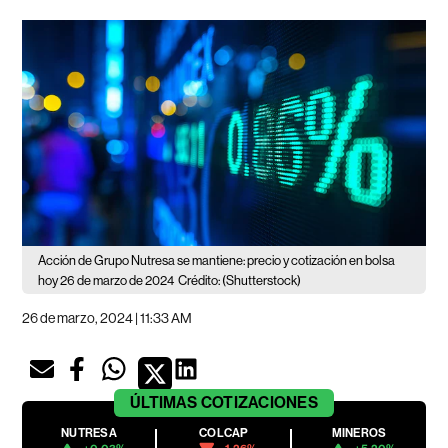
Acción de Grupo Nutresa se mantiene: precio y cotización en bolsa
hoy 26 de marzo de 2024
Crédito: (Shutterstock)
26 de marzo, 2024 | 11:33 AM
ÚLTIMAS
COTIZACIONES
NUTRESA
COLCAP
MINEROS