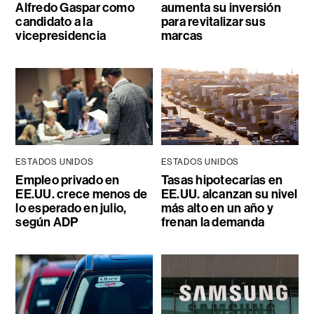
Alfredo Gaspar como
aumenta su inversión
candidato a la
para revitalizar sus
vicepresidencia
marcas
ESTADOS UNIDOS
ESTADOS UNIDOS
Empleo privado en
Tasas hipotecarias en
EE.UU. crece menos de
EE.UU. alcanzan su nivel
lo esperado en julio,
más alto en un año y
según ADP
frenan la demanda