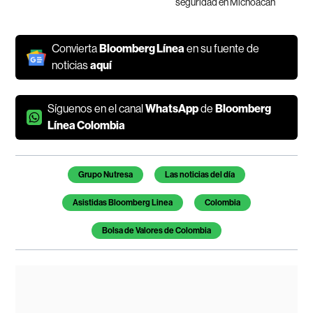
seguridad en Michoacán
Convierta
Bloomberg Línea
en su fuente de
noticias
aquí
Síguenos en el canal
WhatsApp
de
Bloomberg
Línea Colombia
Temas de este artículo
Grupo Nutresa
Las noticias del día
Asistidas Bloomberg Linea
Colombia
Bolsa de Valores de Colombia