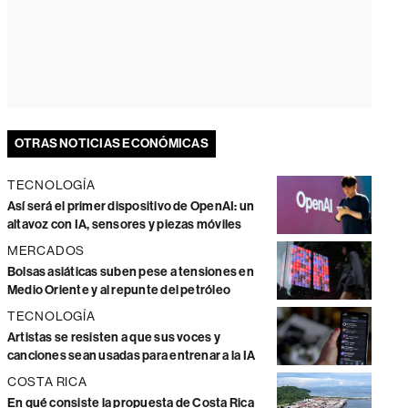
OTRAS NOTICIAS ECONÓMICAS
TECNOLOGÍA
Así será el primer dispositivo de OpenAI: un
altavoz con IA, sensores y piezas móviles
MERCADOS
Bolsas asiáticas suben pese a tensiones en
Medio Oriente y al repunte del petróleo
TECNOLOGÍA
Artistas se resisten a que sus voces y
canciones sean usadas para entrenar a la IA
COSTA RICA
En qué consiste la propuesta de Costa Rica