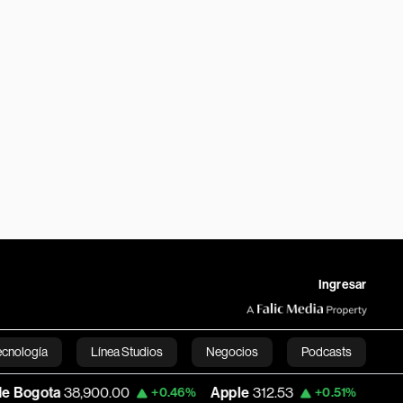
Ingresar
ecnología
Línea Studios
Negocios
Podcasts
900.00
Apple
312.53
USD COP
3,159.39
+0.46%
+0.51%
English