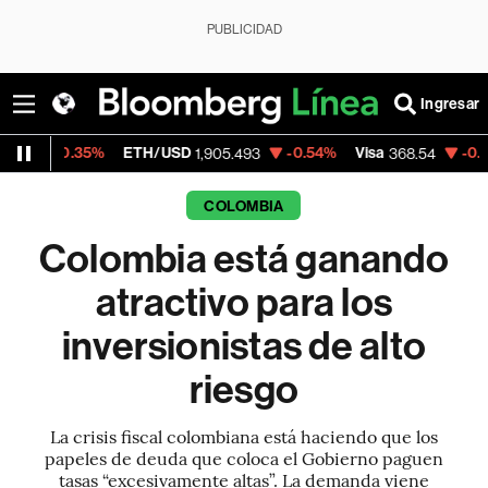
PUBLICIDAD
Ingresar
5%
ETH/USD
-0.54%
Visa
-0.28%
Mercad
1,905.493
368.54
COLOMBIA
Colombia está ganando
atractivo para los
inversionistas de alto
riesgo
La crisis fiscal colombiana está haciendo que los
papeles de deuda que coloca el Gobierno paguen
tasas “excesivamente altas”. La demanda viene