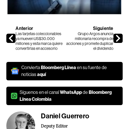
Anterior
Siguiente
Las tarjetas coleccionables
Grupo Argos anuncia
ya mueven US$30.000
millonaria recompra de
millones y esta marca quiere
acciones y promete duplicar
convertirlas en accesorio
el dividendo
Convierta
Bloomberg Línea
en su fuente de
noticias
aquí
Síguenos en el canal
WhatsApp
de
Bloomberg
Línea Colombia
Daniel Guerrero
Deputy Editor