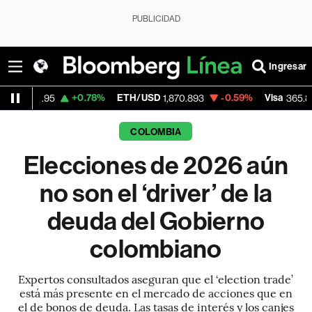
PUBLICIDAD
Ingresar
+0.78%
ETH/USD
-0.59%
Visa
-0.09%
5
1,870.893
365.80
COLOMBIA
Elecciones de 2026 aún
no son el ‘driver’ de la
deuda del Gobierno
colombiano
Expertos consultados aseguran que el ‘election trade’
está más presente en el mercado de acciones que en
el de bonos de deuda. Las tasas de interés y los canjes