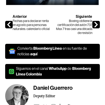
Anterior
Siguiente
Fechas para declarar renta
Boeing obtiene la
en agosto para personas
certificación del avión 737
naturales: calendario oficial
Max 7 tras casi una década
de revisión
Convierta
Bloomberg Línea
en su fuente de
noticias
aquí
Síguenos en el canal
WhatsApp
de
Bloomberg
Línea Colombia
Daniel Guerrero
Deputy Editor