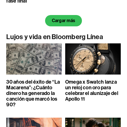
fase final
Cargar más
Lujos y vida en Bloomberg Línea
30 años del éxito de “La
Omega x Swatch lanza
Macarena”: ¿Cuánto
un reloj con oro para
dinero ha generado la
celebrar el alunizaje del
canción que marcó los
Apollo 11
90?