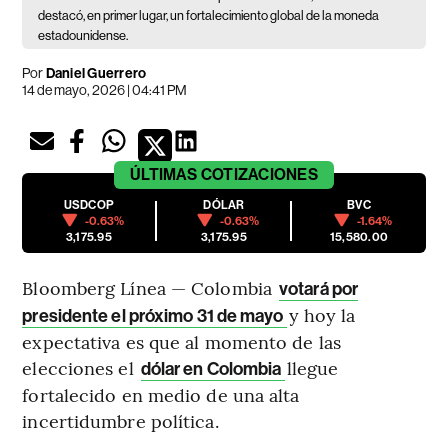
destacó, en primer lugar, un fortalecimiento global de la moneda
estadounidense.
Por
Daniel Guerrero
14 de mayo, 2026 | 04:41 PM
ÚLTIMAS
COTIZACIONES
USDCOP
DÓLAR
BVC
-0.63%
-0.63%
-1.64%
3,175.95
3,175.95
15,580.00
Bloomberg Línea — Colombia
votará por
y hoy la
presidente el próximo 31 de mayo
expectativa es que al momento de las
elecciones el
llegue
dólar en Colombia
fortalecido en medio de una alta
incertidumbre política.