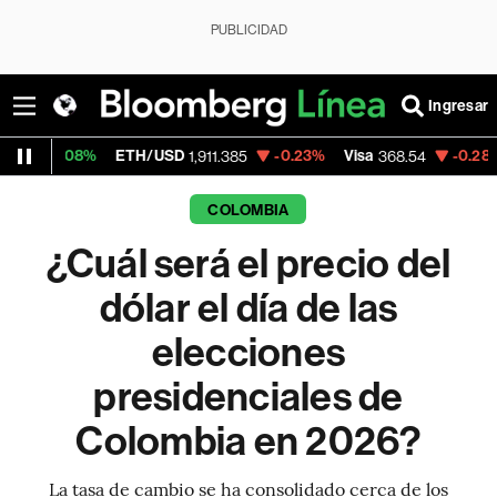
PUBLICIDAD
Ingresar
%
ETH/USD
-0.23%
Visa
-0.28%
MercadoL
1,911.385
368.54
COLOMBIA
¿Cuál será el precio del
dólar el día de las
elecciones
presidenciales de
Colombia en 2026?
La tasa de cambio se ha consolidado cerca de los