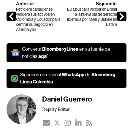
Anterior
Siguiente
Petrolera canadiense
Lula buscará vencer en Brasil
venderá sus activos en
a la nueva ola de derecha
Colombia y Ecuador para
liderada por Milei y Bukele en
centrar su negocio en
Latam
Azerbaiyán
Convierta
Bloomberg Línea
en su fuente de
noticias
aquí
Síguenos en el canal
WhatsApp
de
Bloomberg
Línea Colombia
Daniel Guerrero
Deputy Editor