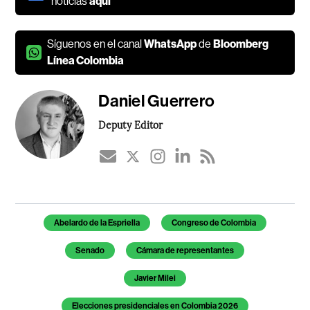
noticias
aquí
Síguenos en el canal
WhatsApp
de
Bloomberg
Línea Colombia
Daniel Guerrero
Deputy Editor
Temas de este artículo
Abelardo de la Espriella
Congreso de Colombia
Senado
Cámara de representantes
Javier Milei
Elecciones presidenciales en Colombia 2026