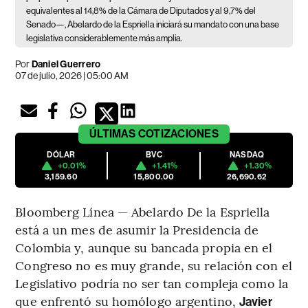
equivalentes al 14,8% de la Cámara de Diputados y al 9,7% del
Senado—, Abelardo de la Espriella iniciará su mandato con una base
legislativa considerablemente más amplia.
Por
Daniel Guerrero
07 de julio, 2026 | 05:00 AM
ÚLTIMAS
COTIZACIONES
DÓLAR
BVC
NASDAQ
+0.01%
+1.41%
+1.30%
3,159.60
15,800.00
26,690.62
Bloomberg Línea — Abelardo De la Espriella
está a un mes de asumir la Presidencia de
Colombia y, aunque su bancada propia en el
Congreso no es muy grande, su relación con el
Legislativo podría no ser tan compleja como la
que enfrentó su homólogo argentino,
Javier