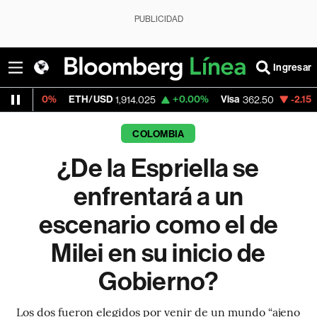
PUBLICIDAD
Ingresar
%
ETH/USD
+0.00%
Visa
-2.15%
Mercado
1,914.025
362.50
COLOMBIA
¿De la Espriella se
enfrentará a un
escenario como el de
Milei en su inicio de
Gobierno?
Los dos fueron elegidos por venir de un mundo “ajeno