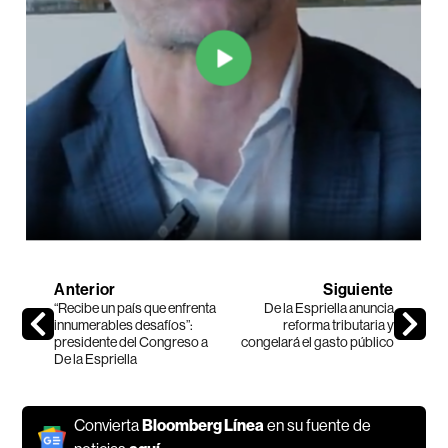
Anterior
Siguiente
“Recibe un país que enfrenta
De la Espriella anuncia
innumerables desafíos”:
reforma tributaria y
presidente del Congreso a
congelará el gasto público
De la Espriella
Convierta
Bloomberg Línea
en su fuente de