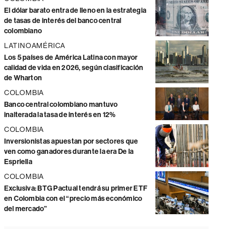
El dólar barato entra de lleno en la estrategia
de tasas de interés del banco central
colombiano
LATINOAMÉRICA
Los 5 países de América Latina con mayor
calidad de vida en 2026, según clasificación
de Wharton
COLOMBIA
Banco central colombiano mantuvo
inalterada la tasa de interés en 12%
COLOMBIA
Inversionistas apuestan por sectores que
ven como ganadores durante la era De la
Espriella
COLOMBIA
Exclusiva: BTG Pactual tendrá su primer ETF
en Colombia con el “precio más económico
del mercado”