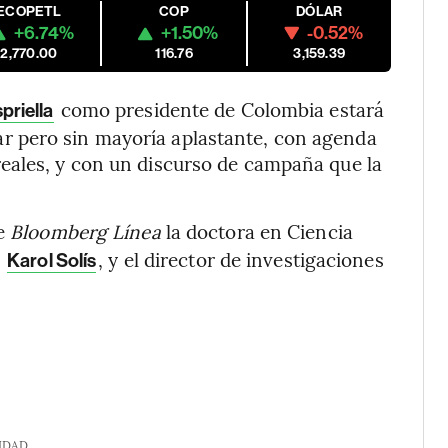
ECOPETL
COP
DÓLAR
+6.74%
+1.50%
-0.52%
2,770.00
116.76
3,159.39
como presidente de Colombia estará
priella
 pero sin mayoría aplastante, con agenda
eales, y con un discurso de campaña que la
e
Bloomberg Línea
la doctora en Ciencia
,
, y el director de investigaciones
Karol Solís
IDAD