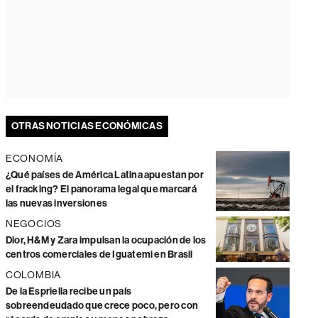
OTRAS NOTICIAS ECONÓMICAS
ECONOMÍA
¿Qué países de América Latina apuestan por
el fracking? El panorama legal que marcará
las nuevas inversiones
NEGOCIOS
Dior, H&M y Zara impulsan la ocupación de los
centros comerciales de Iguatemi en Brasil
COLOMBIA
De la Espriella recibe un país
sobreendeudado que crece poco, pero con