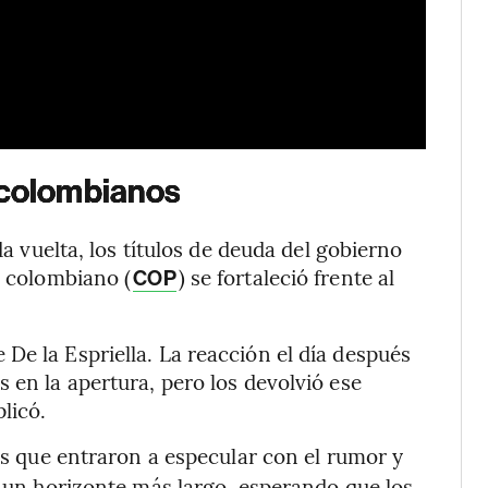
 colombianos
da vuelta, los títulos de deuda del gobierno
o colombiano (
) se fortaleció frente al
COP
De la Espriella. La reacción el día después
 en la apertura, pero los devolvió ese
licó.
los que entraron a especular con el rumor y
r un horizonte más largo, esperando que los