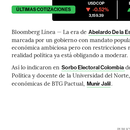
USDCOP
-0.52%
ÚLTIMAS
COTIZACIONES
3,159.39
Bloomberg Línea — La era de
Abelardo De la Es
marcada por un gobierno con mandato popular
económica ambiciosa pero con restricciones r
realidad política ya está obligando a moderar.
Así lo indicaron en
d
Sorbo Electoral Colombia
Política y docente de la Universidad del Norte
económicas de BTG Pactual,
.
Munir Jalil
PUBLIC