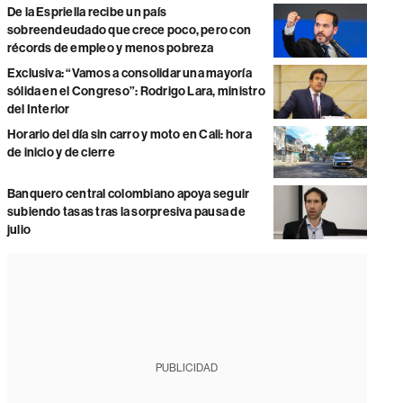
De la Espriella recibe un país
sobreendeudado que crece poco, pero con
récords de empleo y menos pobreza
Exclusiva: “Vamos a consolidar una mayoría
sólida en el Congreso”: Rodrigo Lara, ministro
del Interior
Horario del día sin carro y moto en Cali: hora
de inicio y de cierre
Banquero central colombiano apoya seguir
subiendo tasas tras la sorpresiva pausa de
julio
PUBLICIDAD