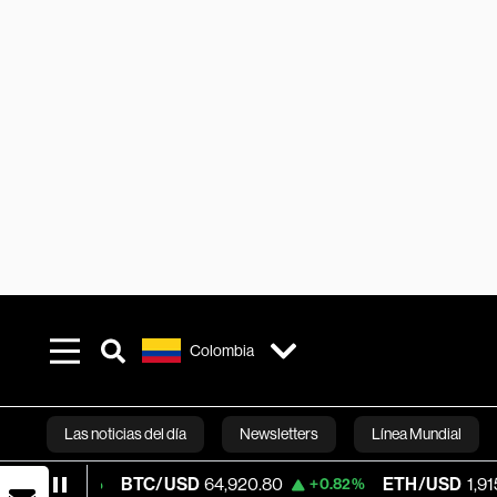
Colombia
Las noticias del día
Newsletters
Línea Mundial
BTC/USD
64,920.80
ETH/USD
1,915.245
16%
+0.82%
+
Bloomberg 