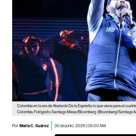
Colombia en la era de Abelardo De la Espriella: lo que viene para el cuat
Colombia. Fotógrafo: Santiago Mesa/Bloomberg
(Bloomberg/Santiago 
Por
María C. Suárez
30 de junio, 2026 | 05:00 AM