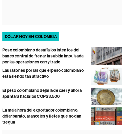
DÓLAR HOY EN COLOMBIA
Peso colombiano desafía los intentos del
banco central de frenar la subida impulsada
por las operaciones carry trade
Las razones por las que el peso colombiano
está siendo tan atractivo
El peso colombiano dejaría de caer y ahora
apuntará hacia los COP$3.500
La mala hora del exportador colombiano:
dólar barato, aranceles y fletes que no dan
tregua