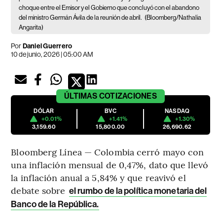
choque entre el Emisor y el Gobierno que concluyó con el abandono
del ministro Germán Ávila de la reunión de abril.
(Bloomberg/Nathalia
Angarita)
Por
Daniel Guerrero
10 de junio, 2026 | 05:00 AM
ÚLTIMAS
COTIZACIONES
DÓLAR
BVC
NASDAQ
+0.01%
+1.41%
+1.30%
3,159.60
15,800.00
26,690.62
Bloomberg Línea — Colombia cerró mayo con
una inflación mensual de 0,47%, dato que llevó
la inflación anual a 5,84% y que reavivó el
debate sobre
el rumbo de la política monetaria del
Banco de la República.