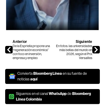
Anterior
Siguiente
De la Espriella propone una
En fotos: las universidades
“regeneración económica”
más bellas del mundo en
con foco en inversión,
2026, según el Prix
empresa y empleo
Versailles
Convierta
Bloomberg Línea
en su fuente de
noticias
aquí
Síguenos en el canal
WhatsApp
de
Bloomberg
Línea Colombia