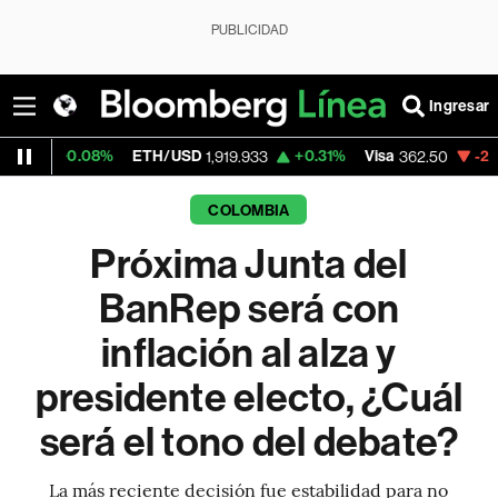
PUBLICIDAD
Ingresar
%
ETH/USD
+0.31%
Visa
-2.15%
MercadoL
1,919.933
362.50
COLOMBIA
Próxima Junta del
BanRep será con
inflación al alza y
presidente electo, ¿Cuál
será el tono del debate?
La más reciente decisión fue estabilidad para no