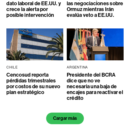
dato laboral de EE.UU. y
las negociaciones sobre
crece la alerta por
Ormuz mientras Irán
posible intervención
evalúa veto a EE.UU.
CHILE
ARGENTINA
Cencosud reporta
Presidente del BCRA
pérdidas trimestrales
dice que no ve
por costos de su nuevo
necesaria una baja de
plan estratégico
encajes para reactivar el
crédito
Cargar más