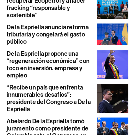
recuperar Ecopetrol y a hacer
fracking “responsable y
sostenible”
De la Espriella anuncia reforma
tributaria y congelará el gasto
público
De la Espriella propone una
“regeneración económica” con
foco en inversión, empresa y
empleo
“Recibe un país que enfrenta
innumerables desafíos”:
presidente del Congreso a De la
Espriella
Abelardo De la Espriella tomó
juramento como presidente de