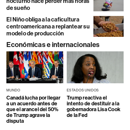
nocturno hace perder más horas
de sueño
El Niño obliga a la caficultura
centroamericana a replantear su
modelo de producción
Económicas e internacionales
MUNDO
ESTADOS UNIDOS
Canadá lucha por llegar
Trump reactiva el
a un acuerdo antes de
intento de destituir a la
que el arancel del 50%
gobernadora Lisa Cook
de Trump agrave la
de la Fed
disputa