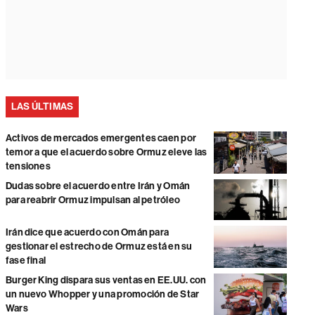
LAS ÚLTIMAS
Activos de mercados emergentes caen por
temor a que el acuerdo sobre Ormuz eleve las
tensiones
Dudas sobre el acuerdo entre Irán y Omán
para reabrir Ormuz impulsan al petróleo
Irán dice que acuerdo con Omán para
gestionar el estrecho de Ormuz está en su
fase final
Burger King dispara sus ventas en EE.UU. con
un nuevo Whopper y una promoción de Star
Wars