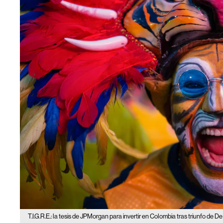
T.I.G.R.E.: la tesis de JPMorgan para invertir en Colombia tras triunfo de De 