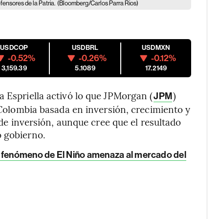
fensores de la Patria.
(Bloomberg/Carlos Parra Rios)
USDCOP
USDBRL
USDMXN
-0.52%
-0.26%
-0.12%
3,159.39
5.1089
17.2149
a Espriella activó lo que JPMorgan (
)
JPM
a Colombia basada en inversión, crecimiento y
a de inversión, aunque cree que el resultado
o gobierno.
l fenómeno de El Niño amenaza al mercado del