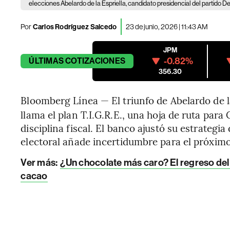
elecciones Abelardo de la Espriella, candidato presidencial del partido De
Por
Carlos Rodríguez Salcedo
23 de junio, 2026 | 11:43 AM
JPM
-0.82%
ÚLTIMAS
COTIZACIONES
356.30
Bloomberg Línea — El triunfo de Abelardo de l
llama el plan T.I.G.R.E., una hoja de ruta par
disciplina fiscal. El banco ajustó su estrategi
electoral añade incertidumbre para el próxim
Ver más:
¿Un chocolate más caro? El regreso de
cacao