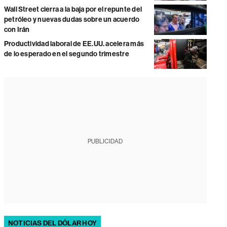
Wall Street cierra a la baja por el repunte del
petróleo y nuevas dudas sobre un acuerdo
con Irán
Productividad laboral de EE.UU. acelera más
de lo esperado en el segundo trimestre
PUBLICIDAD
NOTICIAS DEL DÓLAR HOY