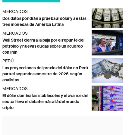
MERCADOS
Dos datos pondrán a prueba al dólar y a estas
tres monedas de América Latina
MERCADOS
Wall Street cierra a la baja por el repunte del
petróleo y nuevas dudas sobre un acuerdo
con Irán
PERÚ
Las proyecciones del precio del dólar en Perú
para el segundo semestre de 2026, según
analistas
MERCADOS
El dólar domina las stablecoins y el avance del
sector lleva el debate más allá del mundo
cripto