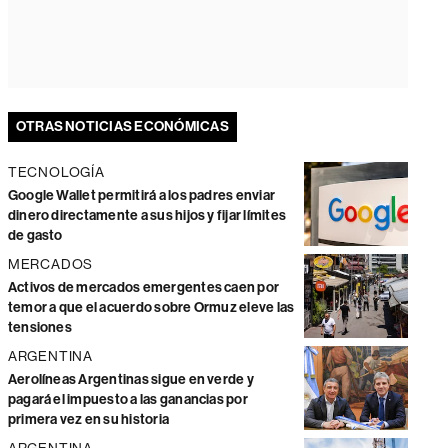
OTRAS NOTICIAS ECONÓMICAS
TECNOLOGÍA
Google Wallet permitirá a los padres enviar
dinero directamente a sus hijos y fijar límites
de gasto
MERCADOS
Activos de mercados emergentes caen por
temor a que el acuerdo sobre Ormuz eleve las
tensiones
ARGENTINA
Aerolíneas Argentinas sigue en verde y
pagará el impuesto a las ganancias por
primera vez en su historia
ARGENTINA