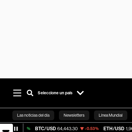
Seleccione un país
Las noticias del día
Newsletters
Línea Mundial
BTC/USD
64,443.30
ETH/USD
1,906.625
16%
-0.53%
-
Bloomberg 