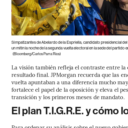
Simpatizantes de Abelardo de la Espriella, candidato presidencial del 
un mitin la noche de la segunda vuelta electoral en la sede del partido
(Bloomberg/Carlos Parra Rios)
La visión también refleja el contraste entre la
resultado final. JPMorgan recuerda que las enc
vuelta apuntaban a una diferencia mucho mayor
fortalece el papel de la oposición y eleva el p
transición y los primeros meses de mandato.
El plan T.I.G.R.E. y cómo 
Para ordenar su análisis sobre el nuevo gobi