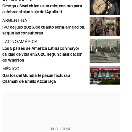
Omega x Swatch lanza un reloj con oro para
celebrar el alunizaje del Apollo 11
ARGENTINA
IPC de julio 2026: de cuánto sería la inflación,
según las consultoras
LATINOAMÉRICA
Los 5 países de América Latina con mayor
calidad de vida en 2026, según clasificación
de Wharton
MÉXICO
Gastos del Mundial le pasan factura a
Ollamani de Emilio Azcárraga
PUBLICIDAD