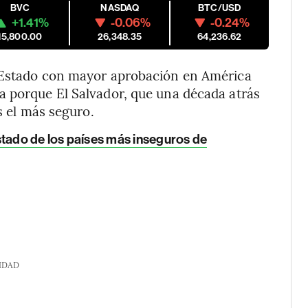
BVC
NASDAQ
BTC/USD
+1.41%
-0.06%
-0.24%
15,800.00
26,348.35
64,236.62
e Estado con mayor aprobación en América
a porque El Salvador, que una década atrás
s el más seguro.
listado de los países más inseguros de
IDAD