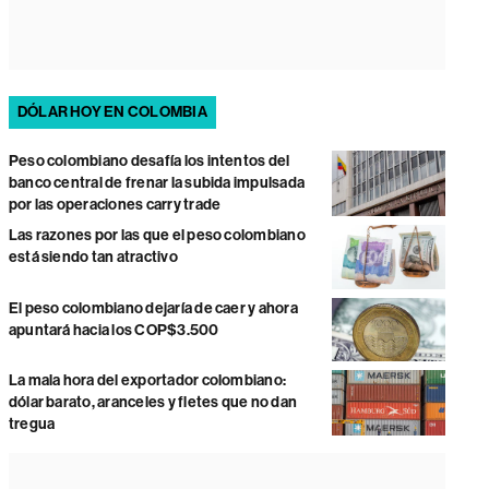
DÓLAR HOY EN COLOMBIA
Peso colombiano desafía los intentos del
banco central de frenar la subida impulsada
por las operaciones carry trade
Las razones por las que el peso colombiano
está siendo tan atractivo
El peso colombiano dejaría de caer y ahora
apuntará hacia los COP$3.500
La mala hora del exportador colombiano:
dólar barato, aranceles y fletes que no dan
tregua