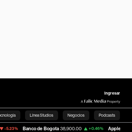
Ingresar
ecnología
Línea Studios
Negocios
Podcasts
anco de Bogota
38,900.00
Apple
312.53
+0.46%
+0.51%
English