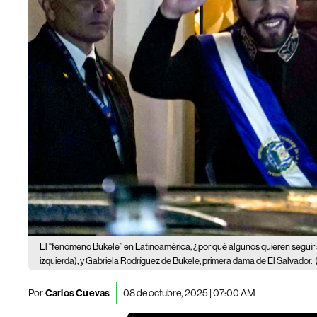
El “fenómeno Bukele” en Latinoamérica, ¿por qué algunos quieren seguir
izquierda), y Gabriela Rodríguez de Bukele, primera dama de El Salvador.
Por
Carlos Cuevas
08 de octubre, 2025 | 07:00 AM