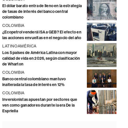
El dólar barato entra de lleno en la estrategia
de tasas de interés del banco central
colombiano
COLOMBIA
¿Ecopetrol venderá ISA a GEB? El efecto en
las acciones envueltas en el negocio del año
LATINOAMÉRICA
Los 5 países de América Latina con mayor
calidad de vida en 2026, según clasificación
de Wharton
COLOMBIA
Banco central colombiano mantuvo
inalterada la tasa de interés en 12%
COLOMBIA
Inversionistas apuestan por sectores que
ven como ganadores durante la era De la
Espriella