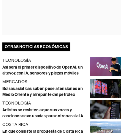
OTRAS NOTICIAS ECONÓMICAS
TECNOLOGÍA
Así será el primer dispositivo de OpenAI: un
altavoz con IA, sensores y piezas móviles
MERCADOS
Bolsas asiáticas suben pese a tensiones en
Medio Oriente y al repunte del petróleo
TECNOLOGÍA
Artistas se resisten a que sus voces y
canciones sean usadas para entrenar a la IA
COSTA RICA
En qué consiste la propuesta de Costa Rica