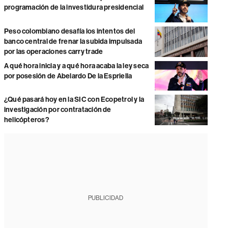
programación de la investidura presidencial
Peso colombiano desafía los intentos del
banco central de frenar la subida impulsada
por las operaciones carry trade
A qué hora inicia y a qué hora acaba la ley seca
por posesión de Abelardo De la Espriella
¿Qué pasará hoy en la SIC con Ecopetrol y la
investigación por contratación de
helicópteros?
PUBLICIDAD