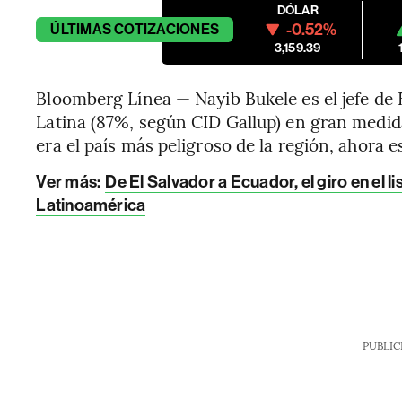
DÓLAR
-0.52%
ÚLTIMAS
COTIZACIONES
3,159.39
Bloomberg Línea — Nayib Bukele es el jefe d
Latina (87%, según CID Gallup) en gran medid
era el país más peligroso de la región, ahora e
Ver más:
De El Salvador a Ecuador, el giro en el 
Latinoamérica
PUBLIC