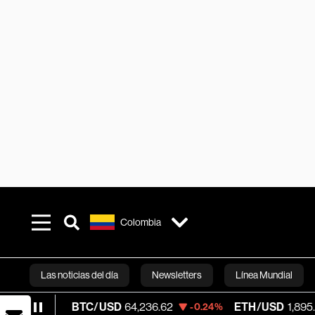
Colombia
Las noticias del día
Newsletters
Línea Mundial
BTC/USD
64,236.62
ETH/USD
1,895.50
-0.24%
-0.54%
Bloomberg 