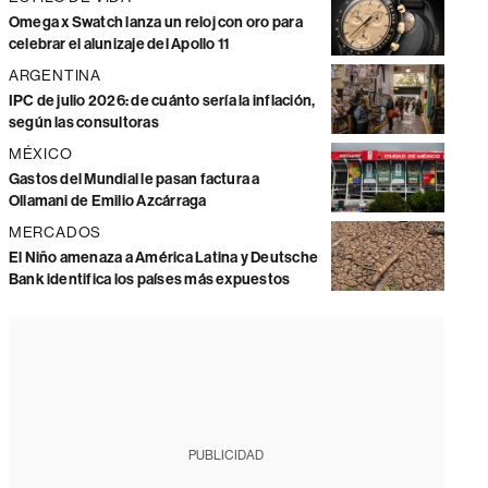
Omega x Swatch lanza un reloj con oro para
celebrar el alunizaje del Apollo 11
ARGENTINA
IPC de julio 2026: de cuánto sería la inflación,
según las consultoras
MÉXICO
Gastos del Mundial le pasan factura a
Ollamani de Emilio Azcárraga
MERCADOS
El Niño amenaza a América Latina y Deutsche
Bank identifica los países más expuestos
PUBLICIDAD