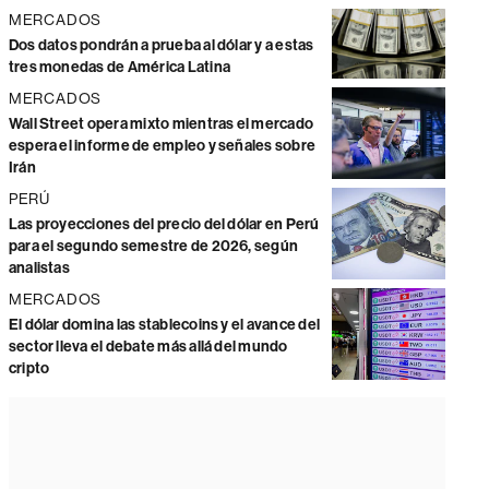
MERCADOS
Dos datos pondrán a prueba al dólar y a estas
tres monedas de América Latina
MERCADOS
Wall Street opera mixto mientras el mercado
espera el informe de empleo y señales sobre
Irán
PERÚ
Las proyecciones del precio del dólar en Perú
para el segundo semestre de 2026, según
analistas
MERCADOS
El dólar domina las stablecoins y el avance del
sector lleva el debate más allá del mundo
cripto