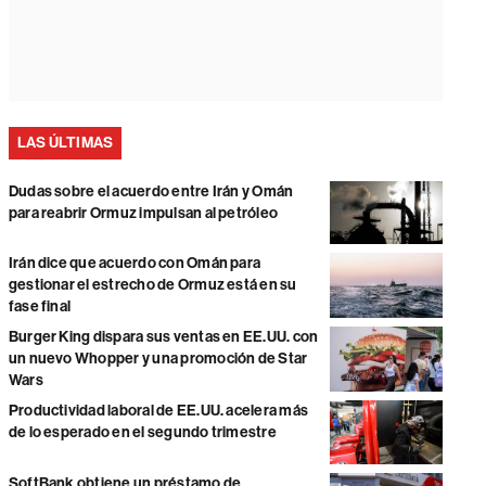
LAS ÚLTIMAS
Dudas sobre el acuerdo entre Irán y Omán
para reabrir Ormuz impulsan al petróleo
Irán dice que acuerdo con Omán para
gestionar el estrecho de Ormuz está en su
fase final
Burger King dispara sus ventas en EE.UU. con
un nuevo Whopper y una promoción de Star
Wars
Productividad laboral de EE.UU. acelera más
de lo esperado en el segundo trimestre
SoftBank obtiene un préstamo de