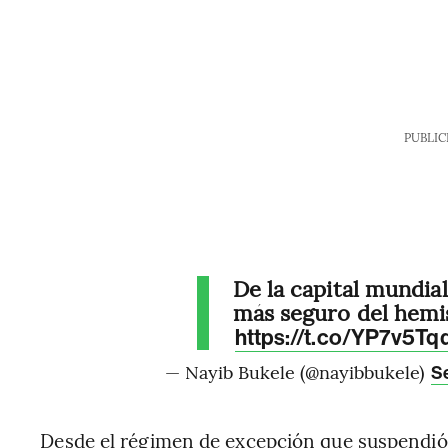
PUBLIC
De la capital mundial
más seguro del hemis
https://t.co/YP7v5Tq
— Nayib Bukele (@nayibbukele)
S
Desde el régimen de excepción que suspendió 