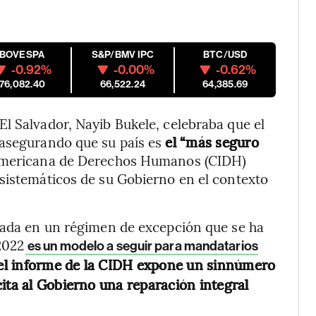
IBOVESPA
S&P/BMV IPC
BTC/USD
-0.92%
-0.00%
-0.62%
176,082.40
66,522.24
64,385.69
l Salvador, Nayib Bukele, celebraba que el
 asegurando que su país es
el “más seguro
americana de Derechos Humanos (CIDH)
sistemáticos de su Gobierno en el contexto
asada en un régimen de excepción que se ha
2022
es un modelo a seguir para mandatarios
l informe de la CIDH expone un sinnúmero
ita al Gobierno una reparación integral