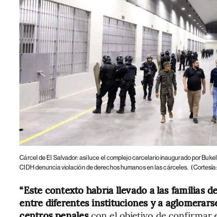
Cárcel de El Salvador: así luce el complejo carcelario inaugurado por Buke
CIDH denuncia violación de derechos humanos en las cárceles.
(Cortesí
“Este contexto habría llevado a las familias 
entre diferentes instituciones y a aglomerars
centros penales
con el objetivo de confirmar e