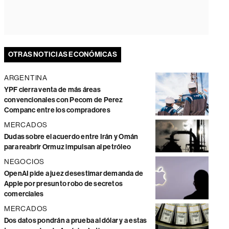
OTRAS NOTICIAS ECONÓMICAS
ARGENTINA
YPF cierra venta de más áreas
convencionales con Pecom de Perez
Companc entre los compradores
MERCADOS
Dudas sobre el acuerdo entre Irán y Omán
para reabrir Ormuz impulsan al petróleo
NEGOCIOS
OpenAI pide a juez desestimar demanda de
Apple por presunto robo de secretos
comerciales
MERCADOS
Dos datos pondrán a prueba al dólar y a estas