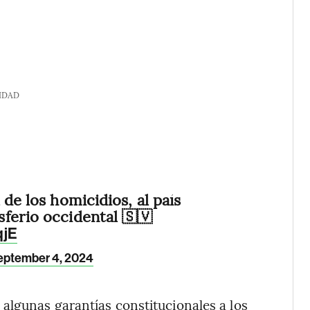
IDAD
 de los homicidios, al país
ferio occidental 🇸🇻
qjE
eptember 4, 2024
algunas garantías constitucionales a los