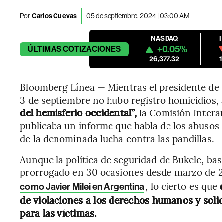
Por
Carlos Cuevas
05 de septiembre, 2024 | 03:00 AM
NASDAQ
+0.05%
ÚLTIMAS
COTIZACIONES
26,377.32
Bloomberg Línea — Mientras el presidente de E
3 de septiembre no hubo registro homicidios,
del hemisferio occidental”,
la Comisión Inter
publicaba un informe que habla de los abusos 
de la denominada lucha contra las pandillas.
Aunque la política de seguridad de Bukele, b
prorrogado en 30 ocasiones desde marzo de 
, lo cierto es que
e
como Javier Milei en Argentina
de violaciones a los derechos humanos y solic
para las víctimas.