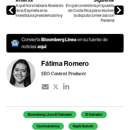
Anterior
Siguiente
A qué hora hablará Abelardo
En qué consiste la propuesta
de la Espriella en la
de Costa Rica para resolver
investidura presidencial hoy
la disputa comercial con
Panamá
Convierta
Bloomberg Línea
en su fuente de
noticias
aquí
Fátima Romero
SEO Content Producer
Temas de este artículo
Bloomberg Línea El Salvador
El Salvador
Centroamérica
Nayib Bukele