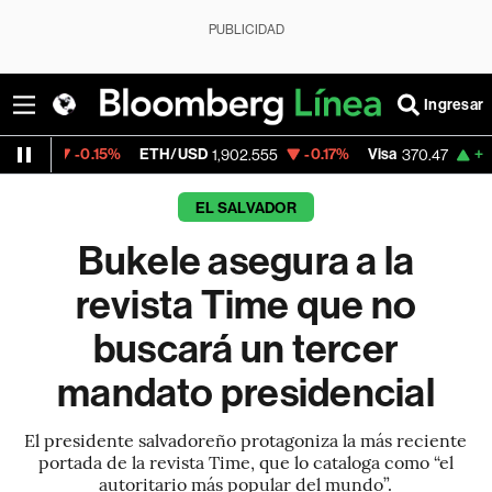
PUBLICIDAD
Ingresar
.15%
ETH/USD
-0.17%
Visa
+0.52%
Merc
1,902.555
370.47
EL SALVADOR
Bukele asegura a la
revista Time que no
buscará un tercer
mandato presidencial
El presidente salvadoreño protagoniza la más reciente
portada de la revista Time, que lo cataloga como “el
autoritario más popular del mundo”.