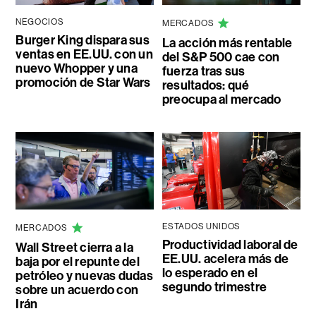
NEGOCIOS
MERCADOS
Burger King dispara sus
La acción más rentable
ventas en EE.UU. con un
del S&P 500 cae con
nuevo Whopper y una
fuerza tras sus
promoción de Star Wars
resultados: qué
preocupa al mercado
ESTADOS UNIDOS
MERCADOS
Productividad laboral de
Wall Street cierra a la
EE.UU. acelera más de
baja por el repunte del
lo esperado en el
petróleo y nuevas dudas
segundo trimestre
sobre un acuerdo con
Irán