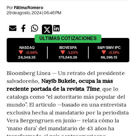
Por
Fátima Romero
29 de agosto, 2024 | 06:46 PM
ÚLTIMAS
COTIZACIONES
NASDAQ
IBOVESPA
S&P/BMV IPC
-0.06%
-1.23%
-0.19%
26,348.35
175,546.36
66,396.15
Bloomberg Línea — Un retrato del presidente
salvadoreño,
Nayib Bukele, ocupa la más
reciente portada de la revista
Time
, que lo
cataloga como “el autoritario más popular del
mundo”. El artículo —basado en una entrevista
exclusiva hecha al mandatario por la periodista
Vera Bergengruen en junio— relata cómo la
‘mano dura’ del mandatario de 43 años ha
transformado al país centroamericano.