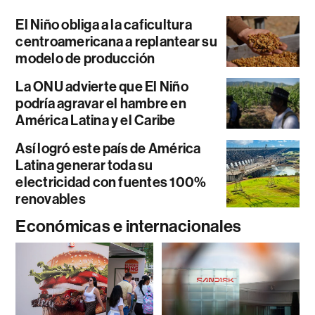
El Niño obliga a la caficultura
centroamericana a replantear su
modelo de producción
La ONU advierte que El Niño
podría agravar el hambre en
América Latina y el Caribe
Así logró este país de América
Latina generar toda su
electricidad con fuentes 100%
renovables
Económicas e internacionales