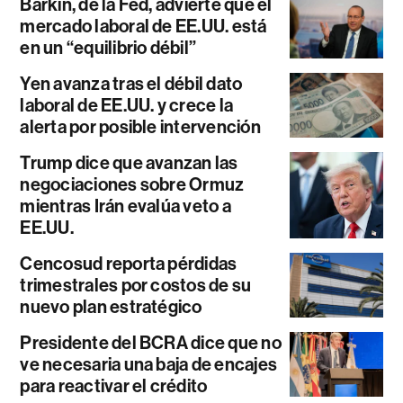
Barkin, de la Fed, advierte que el
mercado laboral de EE.UU. está
en un “equilibrio débil”
Yen avanza tras el débil dato
laboral de EE.UU. y crece la
alerta por posible intervención
Trump dice que avanzan las
negociaciones sobre Ormuz
mientras Irán evalúa veto a
EE.UU.
Cencosud reporta pérdidas
trimestrales por costos de su
nuevo plan estratégico
Presidente del BCRA dice que no
ve necesaria una baja de encajes
para reactivar el crédito