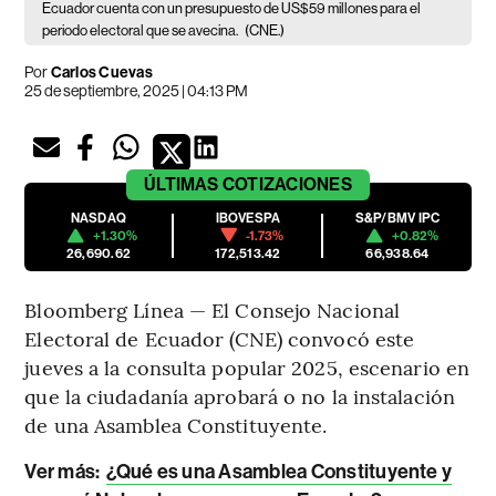
Ecuador cuenta con un presupuesto de US$59 millones para el
periodo electoral que se avecina.
(CNE.)
Por
Carlos Cuevas
25 de septiembre, 2025 | 04:13 PM
ÚLTIMAS
COTIZACIONES
NASDAQ
IBOVESPA
S&P/BMV IPC
+1.30%
-1.73%
+0.82%
26,690.62
172,513.42
66,938.64
Bloomberg Línea — El Consejo Nacional
Electoral de Ecuador (CNE) convocó este
jueves a la consulta popular 2025, escenario en
que la ciudadanía aprobará o no la instalación
de una Asamblea Constituyente.
Ver más:
¿Qué es una Asamblea Constituyente y