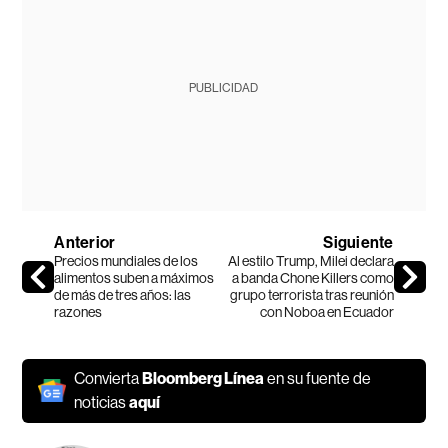
PUBLICIDAD
Anterior
Siguiente
Precios mundiales de los
Al estilo Trump, Milei declara
alimentos suben a máximos
a banda Chone Killers como
de más de tres años: las
grupo terrorista tras reunión
razones
con Noboa en Ecuador
Convierta
Bloomberg Línea
en su fuente de
noticias
aquí