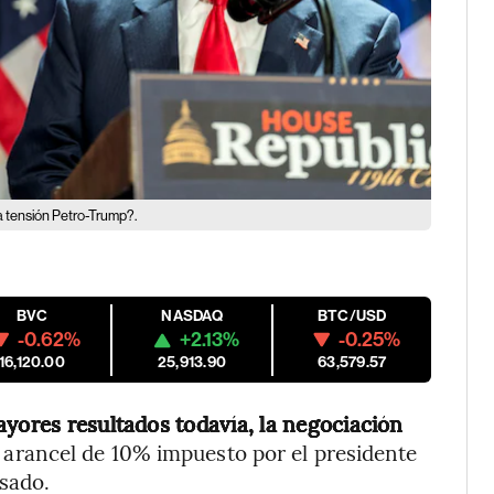
a tensión Petro-Trump?.
BVC
NASDAQ
BTC/USD
-0.62%
+2.13%
-0.25%
16,120.00
25,913.90
63,579.57
yores resultados todavía, la negociación
l arancel de 10% impuesto por el presidente
sado.