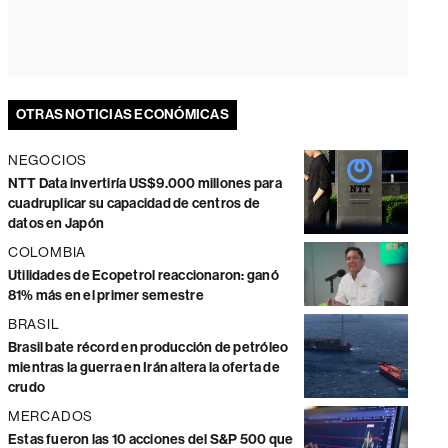
OTRAS NOTICIAS ECONÓMICAS
NEGOCIOS
NTT Data invertiría US$9.000 millones para
cuadruplicar su capacidad de centros de
datos en Japón
COLOMBIA
Utilidades de Ecopetrol reaccionaron: ganó
81% más en el primer semestre
BRASIL
Brasil bate récord en producción de petróleo
mientras la guerra en Irán altera la oferta de
crudo
MERCADOS
Estas fueron las 10 acciones del S&P 500 que