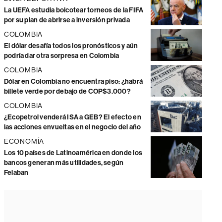
La UEFA estudia boicotear torneos de la FIFA
por su plan de abrirse a inversión privada
COLOMBIA
El dólar desafía todos los pronósticos y aún
podría dar otra sorpresa en Colombia
COLOMBIA
Dólar en Colombia no encuentra piso: ¿habrá
billete verde por debajo de COP$3.000?
COLOMBIA
¿Ecopetrol venderá ISA a GEB? El efecto en
las acciones envueltas en el negocio del año
ECONOMÍA
Los 10 países de Latinoamérica en donde los
bancos generan más utilidades, según
Felaban