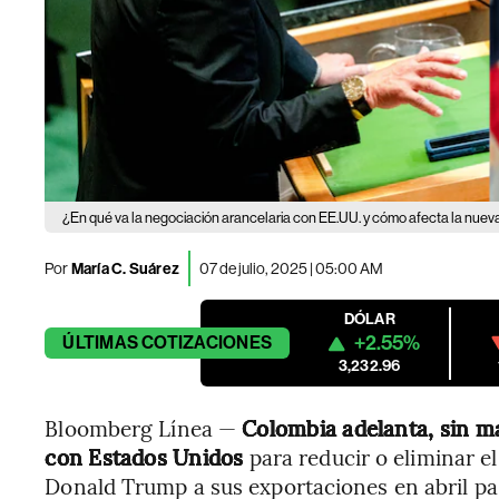
¿En qué va la negociación arancelaria con EE.UU. y cómo afecta la nuev
Por
María C. Suárez
07 de julio, 2025 | 05:00 AM
DÓLAR
+2.55%
ÚLTIMAS
COTIZACIONES
3,232.96
Bloomberg Línea —
Colombia adelanta, sin ma
con Estados Unidos
para reducir o eliminar e
Donald Trump a sus exportaciones en abril pa