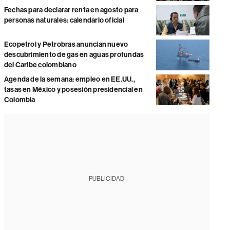
Fechas para declarar renta en agosto para
personas naturales: calendario oficial
Ecopetrol y Petrobras anuncian nuevo
descubrimiento de gas en aguas profundas
del Caribe colombiano
Agenda de la semana: empleo en EE.UU.,
tasas en México y posesión presidencial en
Colombia
PUBLICIDAD