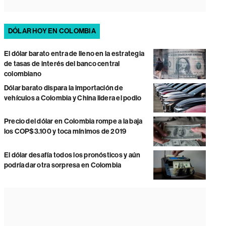
DÓLAR HOY EN COLOMBIA
El dólar barato entra de lleno en la estrategia
de tasas de interés del banco central
colombiano
Dólar barato dispara la importación de
vehículos a Colombia y China lidera el podio
Precio del dólar en Colombia rompe a la baja
los COP$3.100 y toca mínimos de 2019
El dólar desafía todos los pronósticos y aún
podría dar otra sorpresa en Colombia