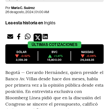
Por
María C. Suárez
26 de agosto, 2024 | 01:00 AM
Lea esta historia en
Inglés
ÚLTIMAS
COTIZACIONES
DÓLAR
BVC
NASDAQ
-0.52%
+1.41%
-0.06%
3,159.39
15,800.00
26,348.35
Bogotá — Gerardo Hernández, quien preside el
Banco Av. Villas desde hace dos meses, habla
por primera vez a la opinión pública desde esta
posición. En entrevista exclusiva con
Bloomberg Línea pidió que en la discusión del
Congreso se sincere el presupuesto, calificó