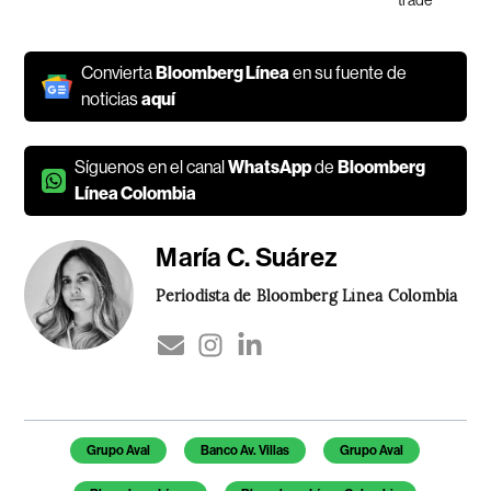
trade
Convierta
Bloomberg Línea
en su fuente de
noticias
aquí
Síguenos en el canal
WhatsApp
de
Bloomberg
Línea Colombia
María C. Suárez
Periodista de Bloomberg Línea Colombia
Temas de este artículo
Grupo Aval
Banco Av. Villas
Grupo Aval