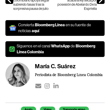
colombiano apoya seguir
acaba la ley seca por
subiendo tasas tras la
posesión de Abelardo De la
sorpresiva pausa de julio
Espriella
Convierta
Bloomberg Línea
en su fuente de
noticias
aquí
Síguenos en el canal
WhatsApp
de
Bloomberg
Línea Colombia
María C. Suárez
Periodista de Bloomberg Línea Colombia
Temas de este artículo
Anato
Viajes
Transporte aéreo