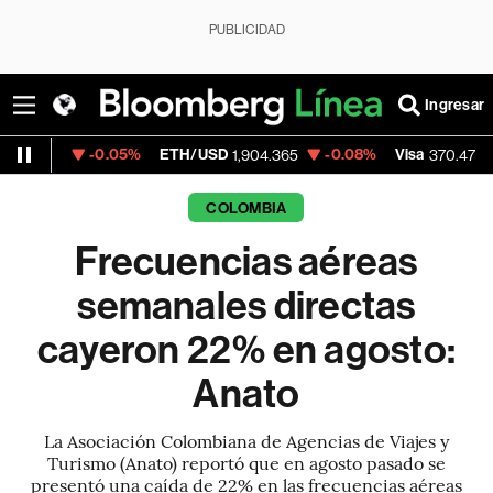
PUBLICIDAD
Ingresar
-0.05%
ETH/USD
-0.08%
Visa
+0.52%
1,904.365
370.47
COLOMBIA
Frecuencias aéreas
semanales directas
cayeron 22% en agosto:
Anato
La Asociación Colombiana de Agencias de Viajes y
Turismo (Anato) reportó que en agosto pasado se
presentó una caída de 22% en las frecuencias aéreas