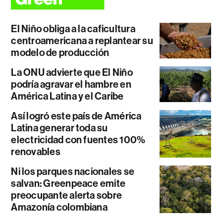
El Niño obliga a la caficultura
centroamericana a replantear su
modelo de producción
La ONU advierte que El Niño
podría agravar el hambre en
América Latina y el Caribe
Así logró este país de América
Latina generar toda su
electricidad con fuentes 100%
renovables
Ni los parques nacionales se
salvan: Greenpeace emite
preocupante alerta sobre
Amazonía colombiana