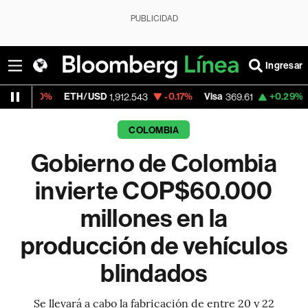
PUBLICIDAD
Ingresar
ETH/USD
-0.17%
Visa
+0.29%
MercadoLi
1,912.543
369.61
COLOMBIA
Gobierno de Colombia
invierte COP$60.000
millones en la
producción de vehículos
blindados
Se llevará a cabo la fabricación de entre 20 y 22