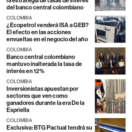
la estrategia de tasas de interés
del banco central colombiano
COLOMBIA
¿Ecopetrol venderá ISA a GEB?
El efecto en las acciones
envueltas en el negocio del año
COLOMBIA
Banco central colombiano
mantuvo inalterada la tasa de
interés en 12%
COLOMBIA
Inversionistas apuestan por
sectores que ven como
ganadores durante la era De la
Espriella
COLOMBIA
Exclusiva: BTG Pactual tendrá su