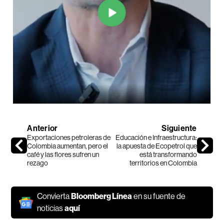
Anterior
Siguiente
Exportaciones petroleras de
Educación e Infraestructura:
Colombia aumentan, pero el
la apuesta de Ecopetrol que
café y las flores sufren un
está transformando
rezago
territorios en Colombia
Convierta
Bloomberg Línea
en su fuente de
noticias
aquí