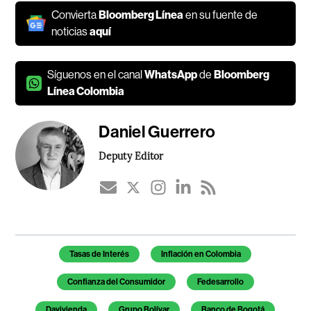
Convierta
Bloomberg Línea
en su fuente de
noticias
aquí
Síguenos en el canal
WhatsApp
de
Bloomberg
Línea Colombia
Daniel Guerrero
Deputy Editor
Temas de este artículo
Tasas de Interés
Inflación en Colombia
Confianza del Consumidor
Fedesarrollo
Davivienda
Grupo Bolívar
Banco de Bogotá