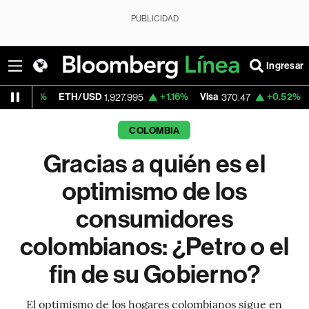
PUBLICIDAD
Ingresar
ETH/USD
+1.16%
Visa
+0.52%
MercadoLibr
1,927.995
370.47
COLOMBIA
Gracias a quién es el
optimismo de los
consumidores
colombianos: ¿Petro o el
fin de su Gobierno?
El optimismo de los hogares colombianos sigue en