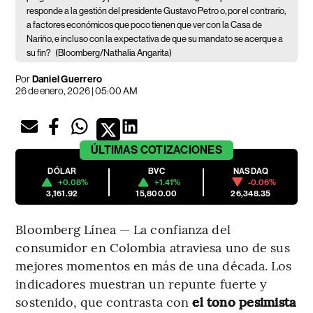
responde a la gestión del presidente Gustavo Petro o, por el contrario,
a factores económicos que poco tienen que ver con la Casa de
Nariño, e incluso con la expectativa de que su mandato se acerque a
su fin?
(Bloomberg/Nathalia Angarita)
Por
Daniel Guerrero
26 de enero, 2026 | 05:00 AM
ÚLTIMAS
COTIZACIONES
DÓLAR
BVC
NASDAQ
+0.08%
+1.41%
-0.06%
3,161.92
15,800.00
26,348.35
Bloomberg Línea — La confianza del
consumidor en Colombia atraviesa uno de sus
mejores momentos en más de una década. Los
indicadores muestran un repunte fuerte y
sostenido, que contrasta con
el tono pesimista