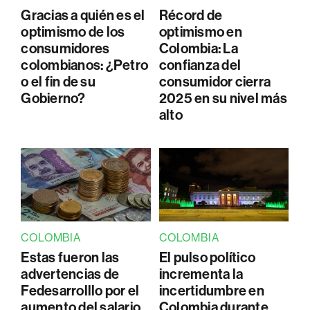
Gracias a quién es el
Récord de
optimismo de los
optimismo en
consumidores
Colombia: La
colombianos: ¿Petro
confianza del
o el fin de su
consumidor cierra
Gobierno?
2025 en su nivel más
alto
COLOMBIA
COLOMBIA
Estas fueron las
El pulso político
advertencias de
incrementa la
Fedesarrolllo por el
incertidumbre en
aumento del salario
Colombia durante