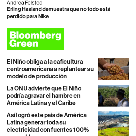
Andrea Felsted
Erling Haaland demuestra que no todo está
perdido para Nike
El Niño obliga a la caficultura
centroamericana a replantear su
modelo de producción
La ONU advierte que El Niño
podría agravar el hambre en
América Latina y el Caribe
Así logró este país de América
Latina generar toda su
electricidad con fuentes 100%