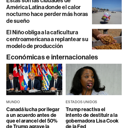
Estas son las ciudades de
América Latina donde el calor
nocturno hace perder más horas
de sueño
El Niño obliga a la caficultura
centroamericana a replantear su
modelo de producción
Económicas e internacionales
MUNDO
ESTADOS UNIDOS
Canadá lucha por llegar
Trump reactiva el
a un acuerdo antes de
intento de destituir a la
que el arancel del 50%
gobernadora Lisa Cook
de Trump agrave la
de la Fed