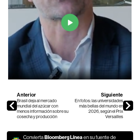
Anterior
Siguiente
Brasil deja al mercado
En fotos: las universidades
mundial del azúcar con
más bellas del mundo en
menos información sobre su
2026, según el Prix
cosecha y producción
Versailles
Convierta
Bloomberg Línea
en su fuente de