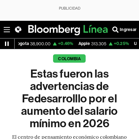
PUBLICIDAD
Ingresar
ota
+0.46%
Apple
+0.25%
USD COP
38,900.00
313.305
3,15
COLOMBIA
Estas fueron las
advertencias de
Fedesarrolllo por el
aumento del salario
mínimo en 2026
El centro de pensamiento económico colombiano