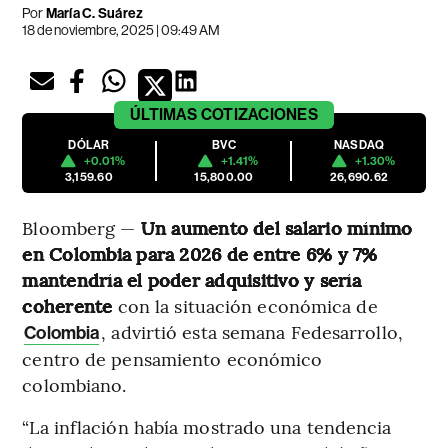
Por
María C. Suárez
18 de noviembre, 2025 | 09:49 AM
ÚLTIMAS
COTIZACIONES
DÓLAR
BVC
NASDAQ
+0.01%
+1.41%
+1.30%
3,159.60
15,800.00
26,690.62
Bloomberg —
Un aumento del salario mínimo
en Colombia para 2026 de entre 6% y 7%
mantendría el poder adquisitivo y sería
coherente
con la situación económica de
, advirtió esta semana Fedesarrollo,
Colombia
centro de pensamiento económico
colombiano.
“La inflación había mostrado una tendencia