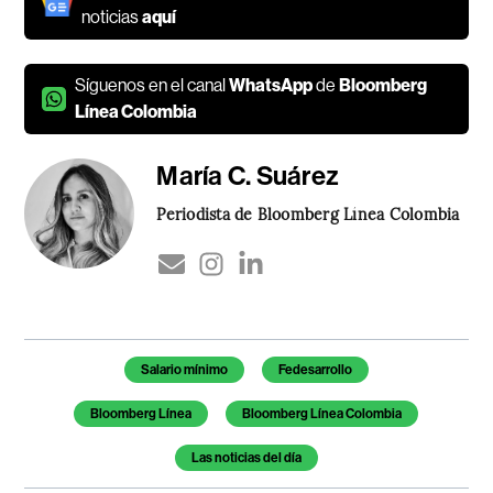
noticias
aquí
Síguenos en el canal
WhatsApp
de
Bloomberg
Línea Colombia
María C. Suárez
Periodista de Bloomberg Línea Colombia
Temas de este artículo
Salario mínimo
Fedesarrollo
Bloomberg Línea
Bloomberg Línea Colombia
Las noticias del día