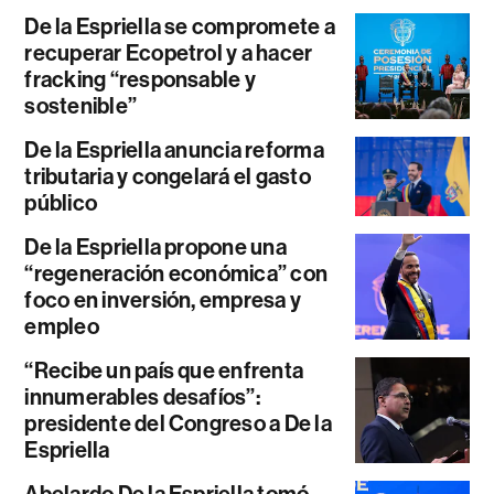
De la Espriella se compromete a
recuperar Ecopetrol y a hacer
fracking “responsable y
sostenible”
De la Espriella anuncia reforma
tributaria y congelará el gasto
público
De la Espriella propone una
“regeneración económica” con
foco en inversión, empresa y
empleo
“Recibe un país que enfrenta
innumerables desafíos”:
presidente del Congreso a De la
Espriella
Abelardo De la Espriella tomó