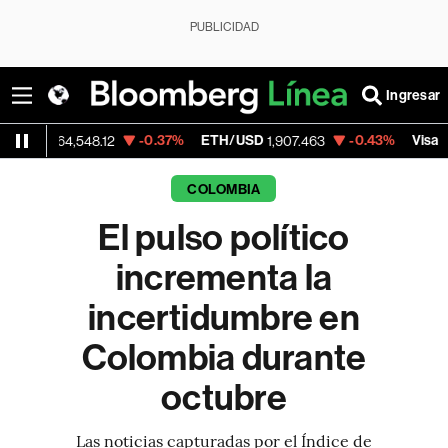
PUBLICIDAD
Ingresar
-0.37%
ETH/USD
-0.43%
Visa
4,548.12
1,907.463
368.54
COLOMBIA
El pulso político
incrementa la
incertidumbre en
Colombia durante
octubre
Las noticias capturadas por el Índice de