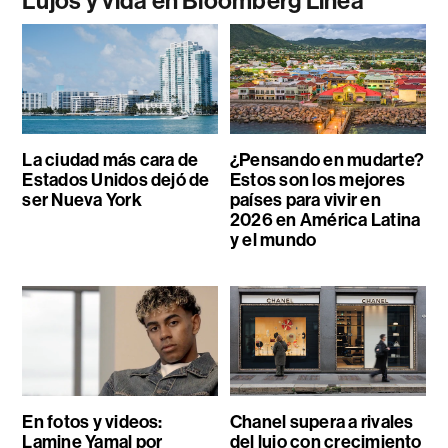
Lujos y vida en Bloomberg Línea
La ciudad más cara de
¿Pensando en mudarte?
Estados Unidos dejó de
Estos son los mejores
ser Nueva York
países para vivir en
2026 en América Latina
y el mundo
En fotos y videos:
Chanel supera a rivales
Lamine Yamal por
del lujo con crecimiento