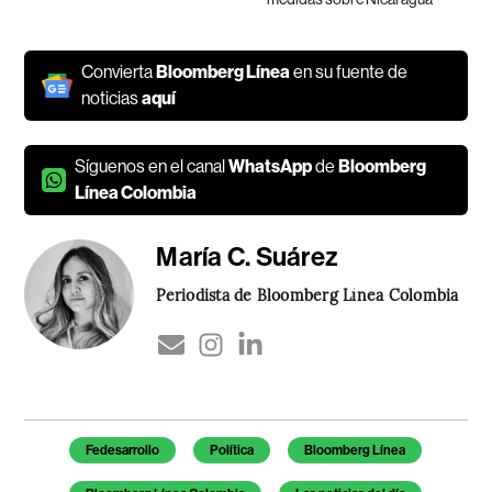
Convierta
Bloomberg Línea
en su fuente de
noticias
aquí
Síguenos en el canal
WhatsApp
de
Bloomberg
Línea Colombia
María C. Suárez
Periodista de Bloomberg Línea Colombia
Temas de este artículo
Fedesarrollo
Política
Bloomberg Línea