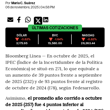
Por
María C. Suárez
06 de noviembre, 2025 | 04:58 PM
ÚLTIMAS
COTIZACIONES
DÓLAR
BVC
NASDAQ
-0.63%
-1.64%
-0.83%
3,175.95
15,580.00
26,363.44
Bloomberg Línea — En octubre de 2025, el
IPEC (Índice de la Incertidumbre de la Política
Económica) se situó en 271, lo que equivale a
un aumento de 39 puntos frente a septiembre
de 2025 (232) y de 93 puntos frente al registro
de octubre de 2024 (178), según Fedesarrollo.
Asimismo,
el promedio año corrido a octubre
de 2025 (257) fue 4 puntos inferior al