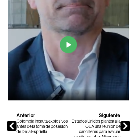
Anterior
Siguiente
Colombia incauta explosivos
Estados Unidos plantea a la
antes de la toma de posesión
OEA una reunión de
de De la Espriella
cancilleres para evaluar
medidas sobre Nicaragua