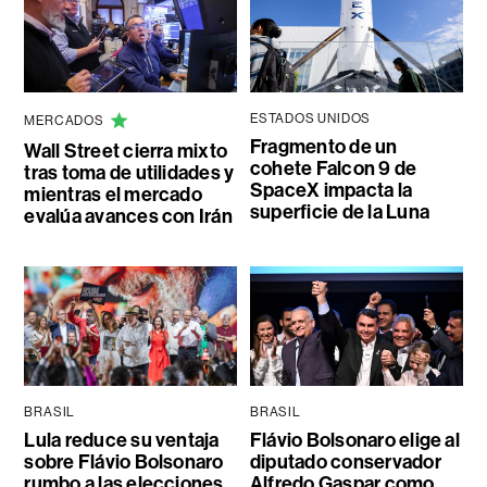
ESTADOS UNIDOS
MERCADOS
Fragmento de un
Wall Street cierra mixto
cohete Falcon 9 de
tras toma de utilidades y
SpaceX impacta la
mientras el mercado
superficie de la Luna
evalúa avances con Irán
BRASIL
BRASIL
Lula reduce su ventaja
Flávio Bolsonaro elige al
sobre Flávio Bolsonaro
diputado conservador
rumbo a las elecciones,
Alfredo Gaspar como