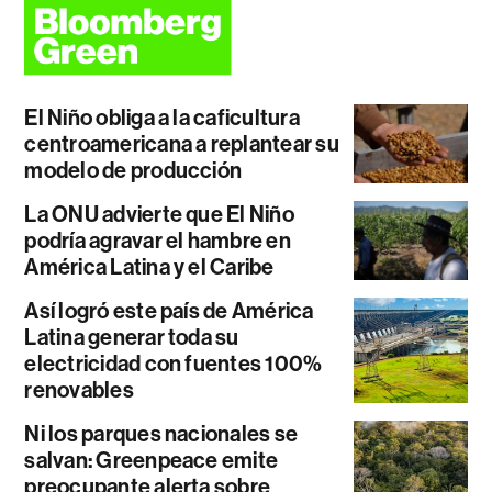
El Niño obliga a la caficultura
centroamericana a replantear su
modelo de producción
La ONU advierte que El Niño
podría agravar el hambre en
América Latina y el Caribe
Así logró este país de América
Latina generar toda su
electricidad con fuentes 100%
renovables
Ni los parques nacionales se
salvan: Greenpeace emite
preocupante alerta sobre