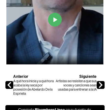
Anterior
Siguiente
A qué hora inicia y a qué hora
Artistas se resisten a que sus
acaba la ley seca por
voces y canciones sean
posesión de Abelardo De la
usadas para entrenar a la IA
Espriella
Convierta
Bloomberg Línea
en su fuente de