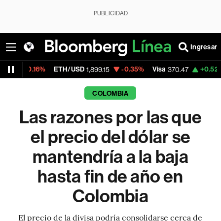
PUBLICIDAD
Ingresar
ETH/USD
-0.35%
Visa
+0.52%
MercadoLi
1,899.15
370.47
COLOMBIA
Las razones por las que
el precio del dólar se
mantendría a la baja
hasta fin de año en
Colombia
El precio de la divisa podría consolidarse cerca de