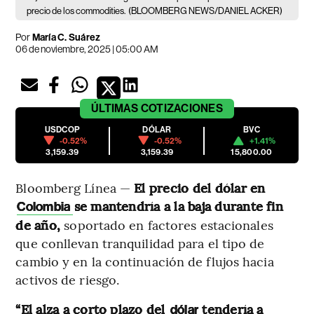
precio de los commodities.
(BLOOMBERG NEWS/DANIEL ACKER)
Por
María C. Suárez
06 de noviembre, 2025 | 05:00 AM
ÚLTIMAS
COTIZACIONES
USDCOP
DÓLAR
BVC
-0.52%
-0.52%
+1.41%
3,159.39
3,159.39
15,800.00
Bloomberg Línea —
El precio del dólar en
se mantendría a la baja durante fin
Colombia
de año,
soportado en factores estacionales
que conllevan tranquilidad para el tipo de
cambio y en la continuación de flujos hacia
activos de riesgo.
“El alza a corto plazo del
tendería a
dólar