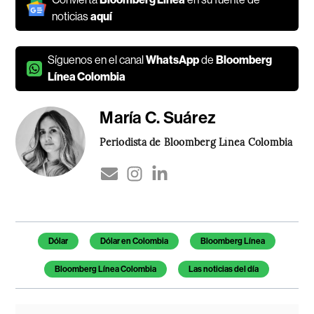
noticias
aquí
Síguenos en el canal
WhatsApp
de
Bloomberg
Línea Colombia
María C. Suárez
Periodista de Bloomberg Línea Colombia
Temas de este artículo
Dólar
Dólar en Colombia
Bloomberg Línea
Bloomberg Línea Colombia
Las noticias del día