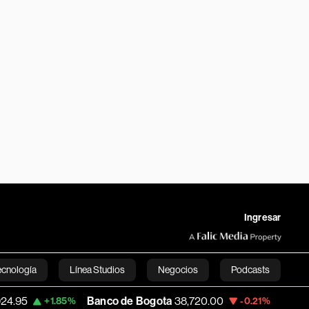
Ingresar
ecnología
Línea Studios
Negocios
Podcasts
Banco de Bogota
38,720.00
Apple
310.94
5%
-0.21%
+0
English