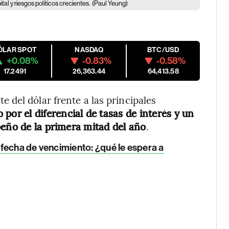
tal y riesgos políticos crecientes.
(Paul Yeung)
ÓLAR SPOT
NASDAQ
BTC/USD
+0.08%
-0.83%
-0.58%
17.2491
26,363.44
64,413.58
del dólar frente a las principales
por el diferencial de tasas de interés y un
peño de la primera mitad del año
.
e fecha de vencimiento: ¿qué le espera a