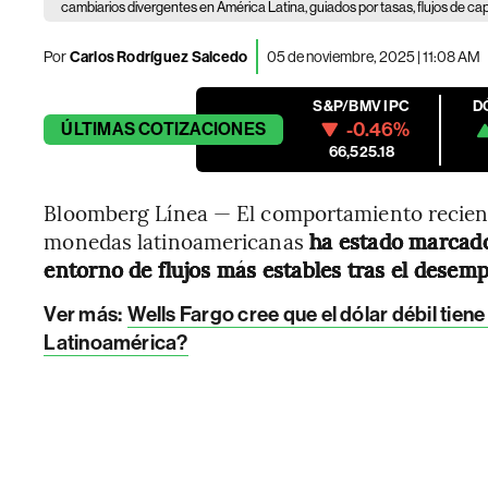
cambiarios divergentes en América Latina, guiados por tasas, flujos de capi
Por
Carlos Rodríguez Salcedo
05 de noviembre, 2025 | 11:08 AM
S&P/BMV IPC
D
-0.46%
ÚLTIMAS
COTIZACIONES
66,525.18
Bloomberg Línea — El comportamiento reciente 
monedas latinoamericanas
ha estado marcado 
entorno de flujos más estables tras el desem
Ver más:
Wells Fargo cree que el dólar débil tien
Latinoamérica?