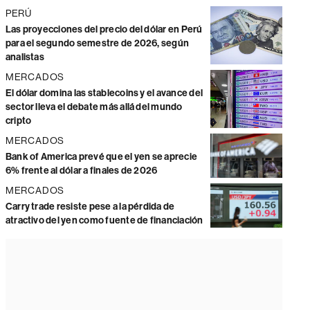
PERÚ
Las proyecciones del precio del dólar en Perú
para el segundo semestre de 2026, según
analistas
MERCADOS
El dólar domina las stablecoins y el avance del
sector lleva el debate más allá del mundo
cripto
MERCADOS
Bank of America prevé que el yen se aprecie
6% frente al dólar a finales de 2026
MERCADOS
Carry trade resiste pese a la pérdida de
atractivo del yen como fuente de financiación