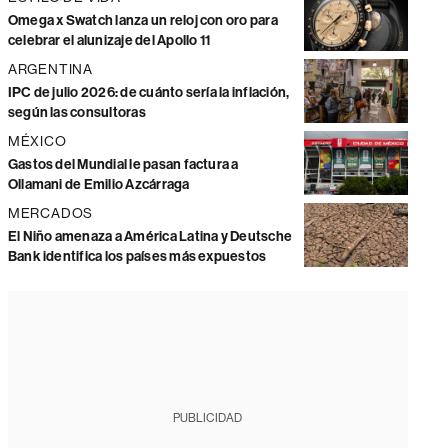
Omega x Swatch lanza un reloj con oro para
celebrar el alunizaje del Apollo 11
ARGENTINA
IPC de julio 2026: de cuánto sería la inflación,
según las consultoras
MÉXICO
Gastos del Mundial le pasan factura a
Ollamani de Emilio Azcárraga
MERCADOS
El Niño amenaza a América Latina y Deutsche
Bank identifica los países más expuestos
PUBLICIDAD