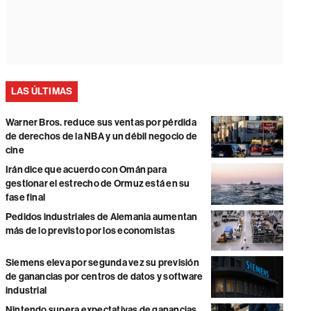
LAS ÚLTIMAS
Warner Bros. reduce sus ventas por pérdida
de derechos de la NBA y un débil negocio de
cine
Irán dice que acuerdo con Omán para
gestionar el estrecho de Ormuz está en su
fase final
Pedidos industriales de Alemania aumentan
más de lo previsto por los economistas
Siemens eleva por segunda vez su previsión
de ganancias por centros de datos y software
industrial
Nintendo supera expectativas de ganancias