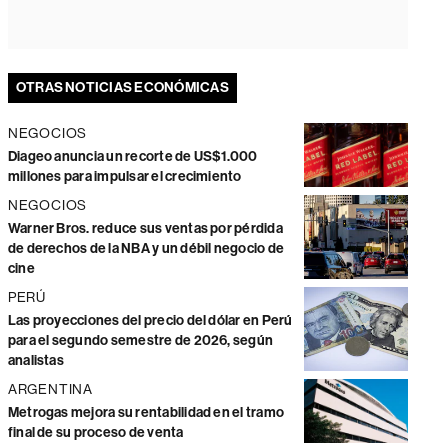
OTRAS NOTICIAS ECONÓMICAS
NEGOCIOS
Diageo anuncia un recorte de US$1.000
millones para impulsar el crecimiento
NEGOCIOS
Warner Bros. reduce sus ventas por pérdida
de derechos de la NBA y un débil negocio de
cine
PERÚ
Las proyecciones del precio del dólar en Perú
para el segundo semestre de 2026, según
analistas
ARGENTINA
Metrogas mejora su rentabilidad en el tramo
final de su proceso de venta