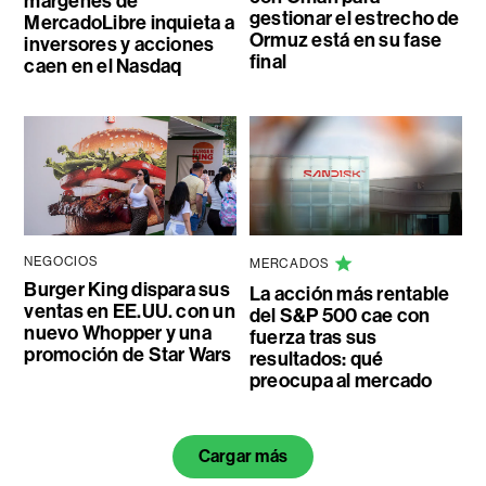
márgenes de
gestionar el estrecho de
MercadoLibre inquieta a
Ormuz está en su fase
inversores y acciones
final
caen en el Nasdaq
NEGOCIOS
MERCADOS
Burger King dispara sus
La acción más rentable
ventas en EE.UU. con un
del S&P 500 cae con
nuevo Whopper y una
fuerza tras sus
promoción de Star Wars
resultados: qué
preocupa al mercado
Cargar más