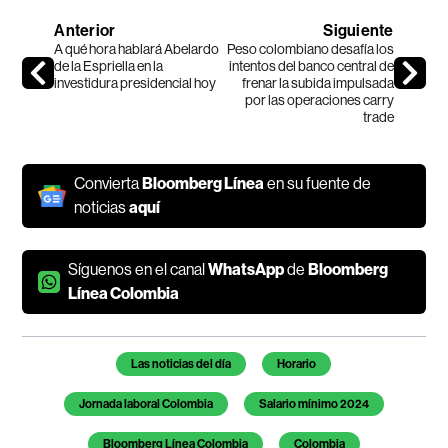
Anterior
Siguiente
A qué hora hablará Abelardo
Peso colombiano desafía los
de la Espriella en la
intentos del banco central de
investidura presidencial hoy
frenar la subida impulsada
por las operaciones carry
trade
Convierta
Bloomberg Línea
en su fuente de
noticias
aquí
Síguenos en el canal
WhatsApp
de
Bloomberg
Línea Colombia
Temas de este artículo
Las noticias del día
Horario
Jornada laboral Colombia
Salario mínimo 2024
Bloomberg Línea Colombia
Colombia