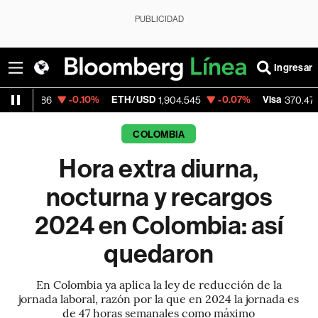
PUBLICIDAD
Ingresar
-0.10%
ETH/USD
-0.07%
Visa
+0.52%
1,904.545
370.47
COLOMBIA
Hora extra diurna,
nocturna y recargos
2024 en Colombia: así
quedaron
En Colombia ya aplica la ley de reducción de la
jornada laboral, razón por la que en 2024 la jornada es
de 47 horas semanales como máximo