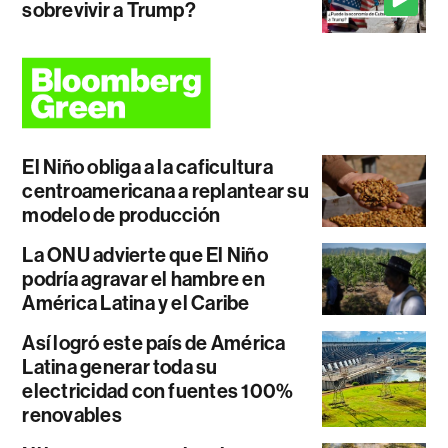
sobrevivir a Trump?
El Niño obliga a la caficultura
centroamericana a replantear su
modelo de producción
La ONU advierte que El Niño
podría agravar el hambre en
América Latina y el Caribe
Así logró este país de América
Latina generar toda su
electricidad con fuentes 100%
renovables