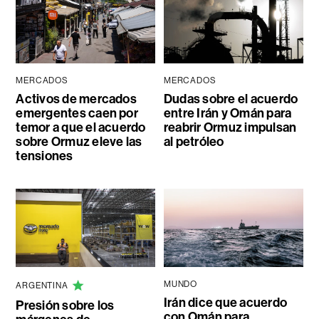
MERCADOS
MERCADOS
Activos de mercados
Dudas sobre el acuerdo
emergentes caen por
entre Irán y Omán para
temor a que el acuerdo
reabrir Ormuz impulsan
sobre Ormuz eleve las
al petróleo
tensiones
MUNDO
ARGENTINA
Irán dice que acuerdo
Presión sobre los
con Omán para