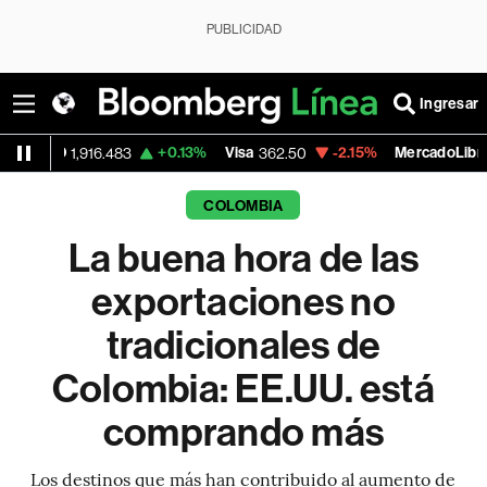
PUBLICIDAD
Ingresar
+0.13%
Visa
-2.15%
MercadoLibre
916.483
362.50
1,821.795
COLOMBIA
La buena hora de las
exportaciones no
tradicionales de
Colombia: EE.UU. está
comprando más
Los destinos que más han contribuido al aumento de