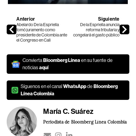
Anterior
Siguiente
Abelardo De la Espriella
De la Espriella anuncia
tomó juramento como
reforma tributaria y
presidente de Colombia ante
congelará el gasto público
el Congreso en Cali
Convierta
Bloomberg Línea
en su fuente de
noticias
aquí
Síguenos en el canal
WhatsApp
de
Bloomberg
Línea Colombia
María C. Suárez
Periodista de Bloomberg Línea Colombia