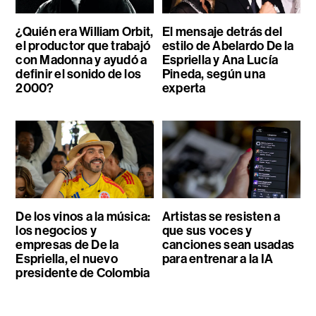
¿Quién era William Orbit,
El mensaje detrás del
el productor que trabajó
estilo de Abelardo De la
con Madonna y ayudó a
Espriella y Ana Lucía
definir el sonido de los
Pineda, según una
2000?
experta
De los vinos a la música:
Artistas se resisten a
los negocios y
que sus voces y
empresas de De la
canciones sean usadas
Espriella, el nuevo
para entrenar a la IA
presidente de Colombia