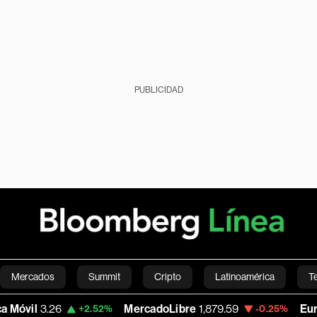
PUBLICIDAD
Mercados
Summit
Cripto
Latinoamérica
T
26
MercadoLibre
1,879.59
Euro/Dólar
1
+2.52%
-0.25%
Green
Economía
Estilo de vida
Mundo
Videos