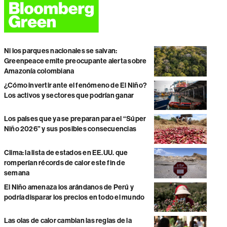
Ni los parques nacionales se salvan:
Greenpeace emite preocupante alerta sobre
Amazonía colombiana
¿Cómo invertir ante el fenómeno de El Niño?
Los activos y sectores que podrían ganar
Los países que ya se preparan para el “Súper
Niño 2026” y sus posibles consecuencias
Clima: la lista de estados en EE.UU. que
romperían récords de calor este fin de
semana
El Niño amenaza los arándanos de Perú y
podría disparar los precios en todo el mundo
Las olas de calor cambian las reglas de la