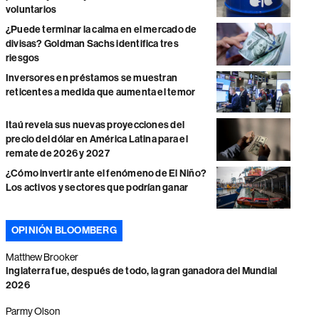
voluntarios
¿Puede terminar la calma en el mercado de
divisas? Goldman Sachs identifica tres
riesgos
Inversores en préstamos se muestran
reticentes a medida que aumenta el temor
Itaú revela sus nuevas proyecciones del
precio del dólar en América Latina para el
remate de 2026 y 2027
¿Cómo invertir ante el fenómeno de El Niño?
Los activos y sectores que podrían ganar
OPINIÓN BLOOMBERG
Matthew Brooker
Inglaterra fue, después de todo, la gran ganadora del Mundial
2026
Parmy Olson