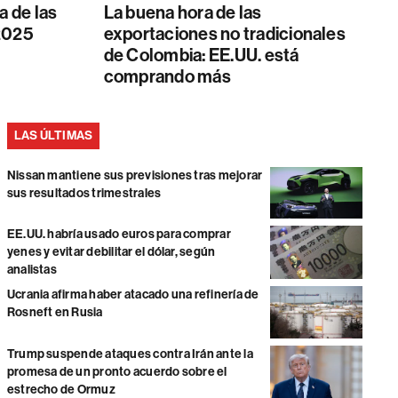
a de las
La buena hora de las
2025
exportaciones no tradicionales
de Colombia: EE.UU. está
comprando más
LAS ÚLTIMAS
Nissan mantiene sus previsiones tras mejorar
sus resultados trimestrales
EE.UU. habría usado euros para comprar
yenes y evitar debilitar el dólar, según
analistas
Ucrania afirma haber atacado una refinería de
Rosneft en Rusia
Trump suspende ataques contra Irán ante la
promesa de un pronto acuerdo sobre el
estrecho de Ormuz