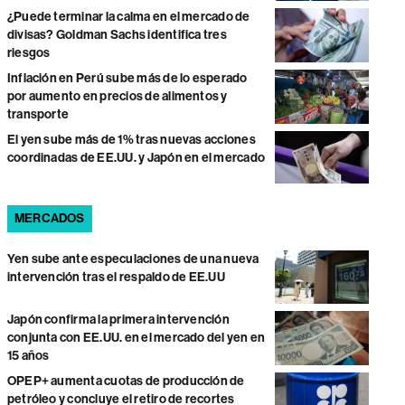
¿Puede terminar la calma en el mercado de
divisas? Goldman Sachs identifica tres
riesgos
Inflación en Perú sube más de lo esperado
por aumento en precios de alimentos y
transporte
El yen sube más de 1% tras nuevas acciones
coordinadas de EE.UU. y Japón en el mercado
MERCADOS
Yen sube ante especulaciones de una nueva
intervención tras el respaldo de EE.UU
Japón confirma la primera intervención
conjunta con EE.UU. en el mercado del yen en
15 años
OPEP+ aumenta cuotas de producción de
petróleo y concluye el retiro de recortes