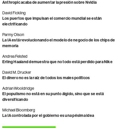
Anthropic acaba de aumentar la presión sobre Nvidia
David Fickling
Los puertos que impulsan el comercio mundial se están
electrificando
Parmy Olson
La IA está revolucionando el modelo de negocio de los chips de
memoria
Andrea Felsted
Erling Haaland demuestra que no todo está perdido para Nike
David M. Drucker
El dinero no es la raíz de todos los males políticos
Adrian Wooldridge
El populismo no está en su punto álgido, sino que se está
diversificando
Michael Bloomberg
La IA controlada por el gobierno es una pésima idea