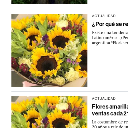
ACTUALIDAD
¿Por qué se re
Existe una tendenci
Latinoamérica. ¿Per
argentina “Floricie
ACTUALIDAD
Flores amarill
ventas cada 2
La costumbre de reg
20 años a raíz de u