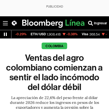
PUBLICIDAD
Ingresar
9%
ETH/USD
-0.38%
Visa
-0.28%
Mercad
1,908.418
368.54
COLOMBIA
Ventas del agro
colombiano comienzan a
sentir el lado incómodo
del dólar débil
La apreciación de 22,6% del peso frente al dólar
durante 2026 reduce los ingresos en pesos de los
exportadores y aumenta la presión sobre la