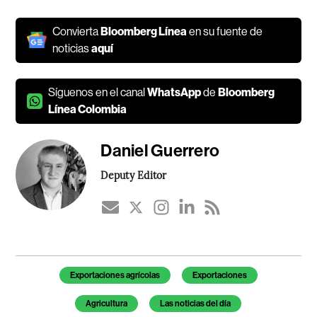
Convierta
Bloomberg Línea
en su fuente de
noticias
aquí
Síguenos en el canal
WhatsApp
de
Bloomberg
Línea Colombia
Daniel Guerrero
Deputy Editor
Temas de este artículo
Exportaciones agrícolas
Exportaciones
Agricultura
Las noticias del día