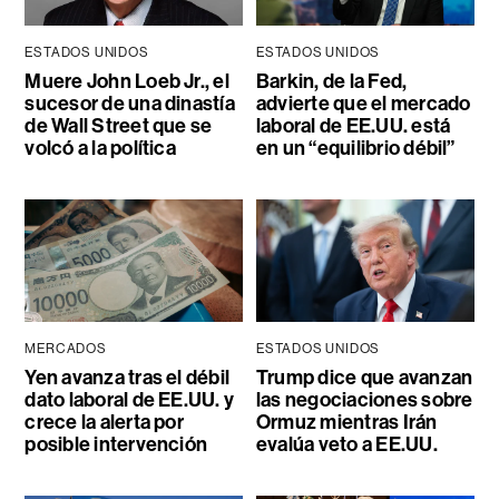
ESTADOS UNIDOS
ESTADOS UNIDOS
Muere John Loeb Jr., el
Barkin, de la Fed,
sucesor de una dinastía
advierte que el mercado
de Wall Street que se
laboral de EE.UU. está
volcó a la política
en un “equilibrio débil”
MERCADOS
ESTADOS UNIDOS
Yen avanza tras el débil
Trump dice que avanzan
dato laboral de EE.UU. y
las negociaciones sobre
crece la alerta por
Ormuz mientras Irán
posible intervención
evalúa veto a EE.UU.