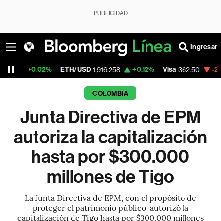
PUBLICIDAD
Ingresar
.02%
ETH/USD
+0.12%
Visa
-2.15%
Merca
1,916.258
362.50
COLOMBIA
Junta Directiva de EPM
autoriza la capitalización
hasta por $300.000
millones de Tigo
La Junta Directiva de EPM, con el propósito de
proteger el patrimonio público, autorizó la
capitalización de Tigo hasta por $300.000 millones