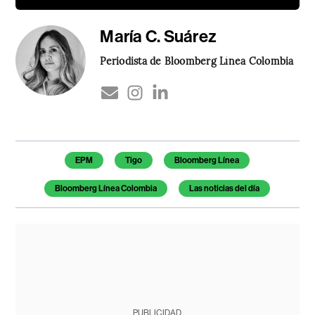
María C. Suárez
Periodista de Bloomberg Línea Colombia
Temas de este artículo
EPM
Tigo
Bloomberg Línea
Bloomberg Línea Colombia
Las noticias del día
PUBLICIDAD