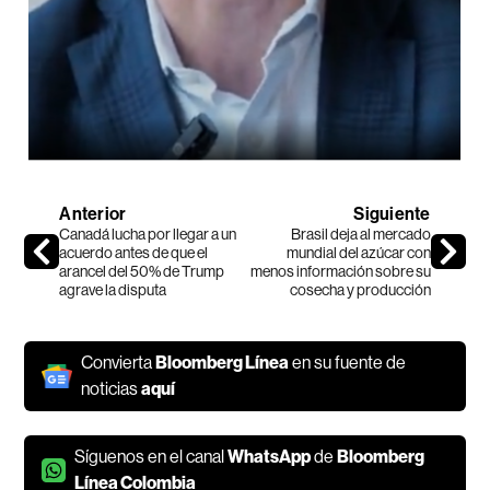
Anterior
Siguiente
Canadá lucha por llegar a un
Brasil deja al mercado
acuerdo antes de que el
mundial del azúcar con
arancel del 50% de Trump
menos información sobre su
agrave la disputa
cosecha y producción
Convierta
Bloomberg Línea
en su fuente de
noticias
aquí
Síguenos en el canal
WhatsApp
de
Bloomberg
Línea Colombia