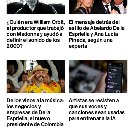
¿Quién era William Orbit,
El mensaje detrás del
el productor que trabajó
estilo de Abelardo De la
con Madonna y ayudó a
Espriella y Ana Lucía
definir el sonido de los
Pineda, según una
2000?
experta
De los vinos a la música:
Artistas se resisten a
los negocios y
que sus voces y
empresas de De la
canciones sean usadas
Espriella, el nuevo
para entrenar a la IA
presidente de Colombia