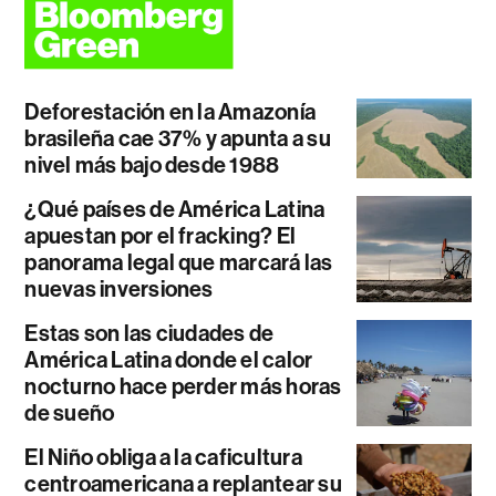
Deforestación en la Amazonía
brasileña cae 37% y apunta a su
nivel más bajo desde 1988
¿Qué países de América Latina
apuestan por el fracking? El
panorama legal que marcará las
nuevas inversiones
Estas son las ciudades de
América Latina donde el calor
nocturno hace perder más horas
de sueño
El Niño obliga a la caficultura
centroamericana a replantear su