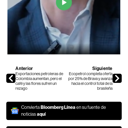
Anterior
Siguiente
Exportaciones petroleras de
Ecopetrol completa oferta
Colombia aumentan, pero el
por 25% de Brava y avanza
café y las flores sufren un
hacia el control total de la
rezago
brasileña
Convierta
Bloomberg Línea
en su fuente de
noticias
aquí