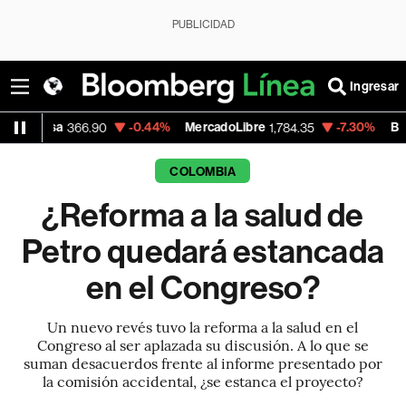
PUBLICIDAD
Ingresar
-0.44%
MercadoLibre
-7.30%
Banco de Bogot
6.90
1,784.35
COLOMBIA
¿Reforma a la salud de
Petro quedará estancada
en el Congreso?
Un nuevo revés tuvo la reforma a la salud en el
Congreso al ser aplazada su discusión. A lo que se
suman desacuerdos frente al informe presentado por
la comisión accidental, ¿se estanca el proyecto?