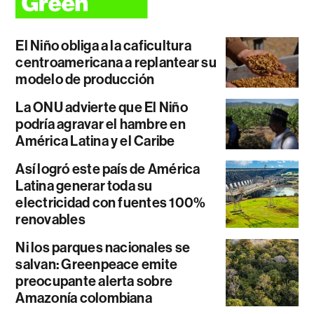
El Niño obliga a la caficultura
centroamericana a replantear su
modelo de producción
La ONU advierte que El Niño
podría agravar el hambre en
América Latina y el Caribe
Así logró este país de América
Latina generar toda su
electricidad con fuentes 100%
renovables
Ni los parques nacionales se
salvan: Greenpeace emite
preocupante alerta sobre
Amazonía colombiana