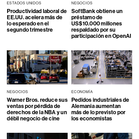
ESTADOS UNIDOS
NEGOCIOS
Productividad laboral de
SoftBank obtiene un
EE.UU. acelera más de
préstamo de
lo esperado en el
US$10.000 millones
segundo trimestre
respaldado por su
participación en OpenAI
NEGOCIOS
ECONOMÍA
Warner Bros. reduce sus
Pedidos industriales de
ventas por pérdida de
Alemania aumentan
derechos de la NBA y un
más de lo previsto por
débil negocio de cine
los economistas