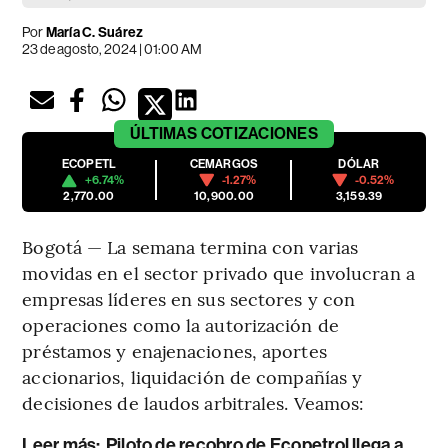
Por
María C. Suárez
23 de agosto, 2024 | 01:00 AM
ÚLTIMAS
COTIZACIONES
ECOPETL
CEMARGOS
DÓLAR
+6.74%
-1.27%
-0.52%
2,770.00
10,900.00
3,159.39
Bogotá — La semana termina con varias
movidas en el sector privado que involucran a
empresas líderes en sus sectores y con
operaciones como la autorización de
préstamos y enajenaciones, aportes
accionarios, liquidación de compañías y
decisiones de laudos arbitrales. Veamos:
Leer más:
Piloto de recobro de Ecopetrol llega a