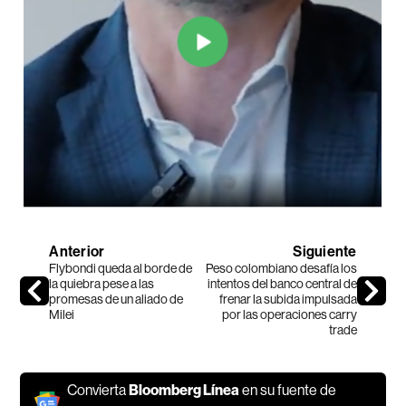
Anterior
Siguiente
Flybondi queda al borde de
Peso colombiano desafía los
la quiebra pese a las
intentos del banco central de
promesas de un aliado de
frenar la subida impulsada
Milei
por las operaciones carry
trade
Convierta
Bloomberg Línea
en su fuente de