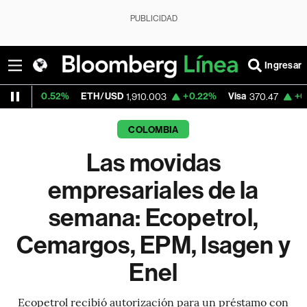
PUBLICIDAD
Ingresar
2%
ETH/USD
+0.22%
Visa
+0.52%
Merca
1,910.003
370.47
COLOMBIA
Las movidas
empresariales de la
semana: Ecopetrol,
Cemargos, EPM, Isagen y
Enel
Ecopetrol recibió autorización para un préstamo con