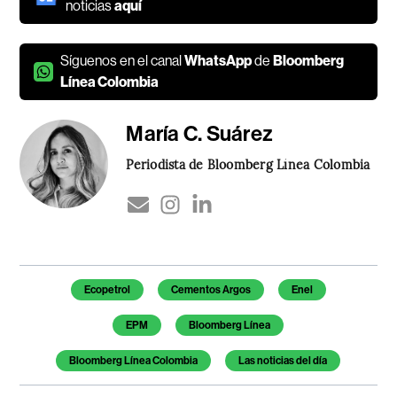
noticias
aquí
Síguenos en el canal
WhatsApp
de
Bloomberg
Línea Colombia
María C. Suárez
Periodista de Bloomberg Línea Colombia
Temas de este artículo
Ecopetrol
Cementos Argos
Enel
EPM
Bloomberg Línea
Bloomberg Línea Colombia
Las noticias del día