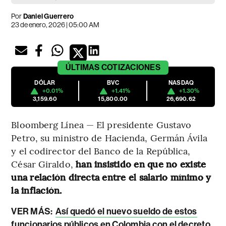
Por
Daniel Guerrero
23 de enero, 2026 | 05:00 AM
ÚLTIMAS
COTIZACIONES
DÓLAR
BVC
NASDAQ
+0.01%
+1.41%
+1.30%
3,159.60
15,800.00
26,690.62
Bloomberg Línea — El presidente Gustavo
Petro, su ministro de Hacienda, Germán Ávila
y el codirector del Banco de la República,
César Giraldo,
han insistido en que no existe
una relación directa entre el salario mínimo y
la inflación.
VER MÁS:
Así quedó el nuevo sueldo de estos
funcionarios públicos en Colombia con el decreto