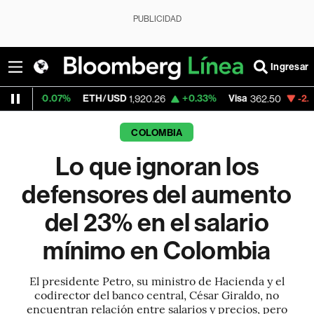
PUBLICIDAD
Ingresar
07%
ETH/USD
+0.33%
Visa
-2.15%
Mercad
1,920.26
362.50
COLOMBIA
Lo que ignoran los
defensores del aumento
del 23% en el salario
mínimo en Colombia
El presidente Petro, su ministro de Hacienda y el
codirector del banco central, César Giraldo, no
encuentran relación entre salarios y precios, pero