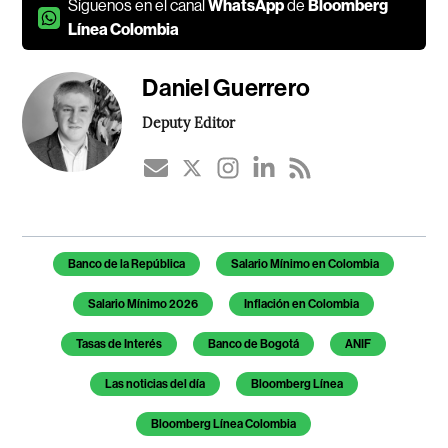
Síguenos en el canal
WhatsApp
de
Bloomberg
Línea Colombia
Daniel Guerrero
Deputy Editor
Temas de este artículo
Banco de la República
Salario Mínimo en Colombia
Salario Mínimo 2026
Inflación en Colombia
Tasas de Interés
Banco de Bogotá
ANIF
Las noticias del día
Bloomberg Línea
Bloomberg Línea Colombia