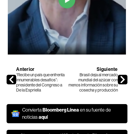
Anterior
Siguiente
“Recibe un país que enfrenta
Brasil deja al mercado
innumerables desafíos”:
mundial del azúcar con
presidente del Congreso a
menos información sobre su
De la Espriella
cosecha y producción
Convierta
Bloomberg Línea
en su fuente de
noticias
aquí