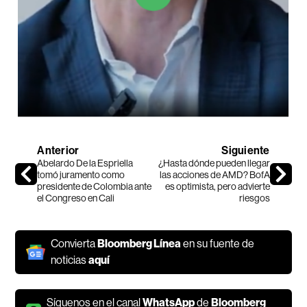
Anterior
Siguiente
Abelardo De la Espriella
¿Hasta dónde pueden llegar
tomó juramento como
las acciones de AMD? BofA
presidente de Colombia ante
es optimista, pero advierte
el Congreso en Cali
riesgos
Convierta
Bloomberg Línea
en su fuente de
noticias
aquí
Síguenos en el canal
WhatsApp
de
Bloomberg