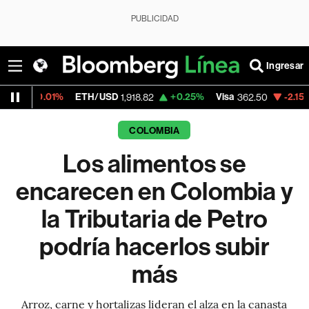
PUBLICIDAD
Ingresar
%
ETH/USD
+0.25%
Visa
-2.15%
MercadoLi
1,918.82
362.50
COLOMBIA
Los alimentos se
encarecen en Colombia y
la Tributaria de Petro
podría hacerlos subir
más
Arroz, carne y hortalizas lideran el alza en la canasta