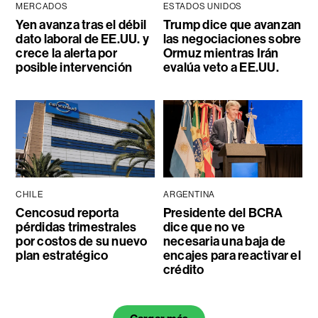
MERCADOS
ESTADOS UNIDOS
Yen avanza tras el débil
Trump dice que avanzan
dato laboral de EE.UU. y
las negociaciones sobre
crece la alerta por
Ormuz mientras Irán
posible intervención
evalúa veto a EE.UU.
CHILE
ARGENTINA
Cencosud reporta
Presidente del BCRA
pérdidas trimestrales
dice que no ve
por costos de su nuevo
necesaria una baja de
plan estratégico
encajes para reactivar el
crédito