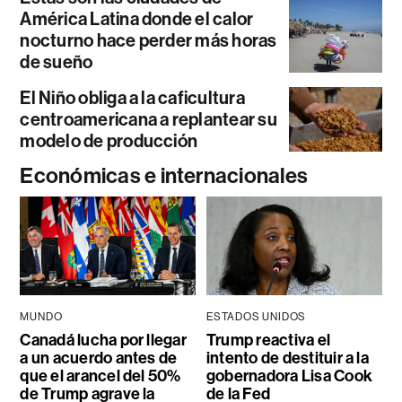
América Latina donde el calor
nocturno hace perder más horas
de sueño
El Niño obliga a la caficultura
centroamericana a replantear su
modelo de producción
Económicas e internacionales
MUNDO
ESTADOS UNIDOS
Canadá lucha por llegar
Trump reactiva el
a un acuerdo antes de
intento de destituir a la
que el arancel del 50%
gobernadora Lisa Cook
de Trump agrave la
de la Fed