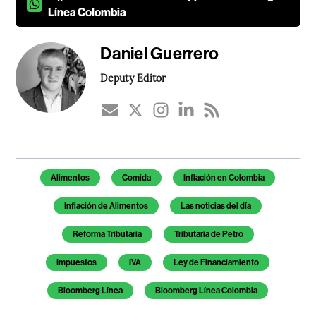
Línea Colombia
Daniel Guerrero
Deputy Editor
Temas de este artículo
Alimentos
Comida
Inflación en Colombia
Inflación de Alimentos
Las noticias del día
Reforma Tributaria
Tributaria de Petro
Impuestos
IVA
Ley de Financiamiento
Bloomberg Línea
Bloomberg Línea Colombia