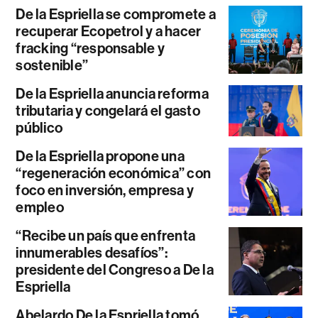
De la Espriella se compromete a
recuperar Ecopetrol y a hacer
fracking “responsable y
sostenible”
De la Espriella anuncia reforma
tributaria y congelará el gasto
público
De la Espriella propone una
“regeneración económica” con
foco en inversión, empresa y
empleo
“Recibe un país que enfrenta
innumerables desafíos”:
presidente del Congreso a De la
Espriella
Abelardo De la Espriella tomó