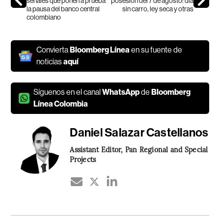
señales que ponen a prueba
posesión del 7 de agosto: día
la pausa del banco central
sin carro, ley seca y otras
colombiano
Convierta
Bloomberg Línea
en su fuente de
noticias
aquí
Síguenos en el canal
WhatsApp
de
Bloomberg
Línea Colombia
Daniel Salazar Castellanos
Assistant Editor, Pan Regional and Special
Projects