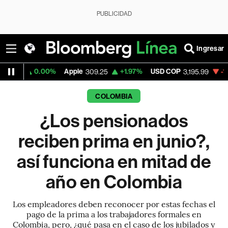
PUBLICIDAD
Ingresar
.00%
Apple
+1.97%
USD COP
-1.14%
Tesla
309.25
3,195.99
COLOMBIA
¿Los pensionados
reciben prima en junio?,
así funciona en mitad de
año en Colombia
Los empleadores deben reconocer por estas fechas el
pago de la prima a los trabajadores formales en
Colombia, pero, ¿qué pasa en el caso de los jubilados y