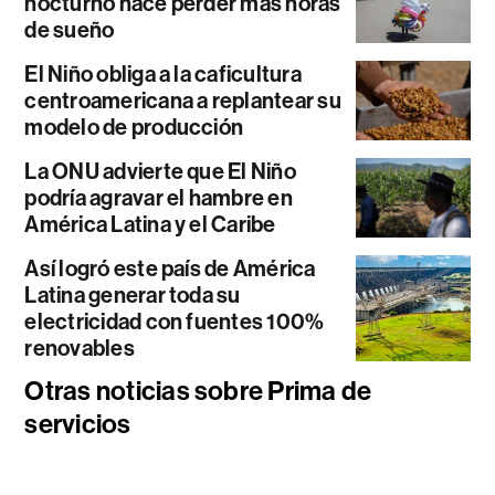
nocturno hace perder más horas
de sueño
El Niño obliga a la caficultura
centroamericana a replantear su
modelo de producción
La ONU advierte que El Niño
podría agravar el hambre en
América Latina y el Caribe
Así logró este país de América
Latina generar toda su
electricidad con fuentes 100%
renovables
Otras noticias sobre Prima de
servicios