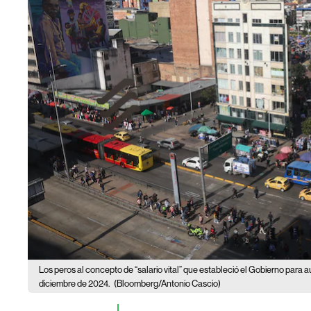
Los peros al concepto de “salario vital” que estableció el Gobierno para
diciembre de 2024.
(Bloomberg/Antonio Cascio)