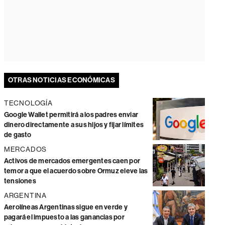
OTRAS NOTICIAS ECONÓMICAS
TECNOLOGÍA
Google Wallet permitirá a los padres enviar
dinero directamente a sus hijos y fijar límites
de gasto
MERCADOS
Activos de mercados emergentes caen por
temor a que el acuerdo sobre Ormuz eleve las
tensiones
ARGENTINA
Aerolíneas Argentinas sigue en verde y
pagará el impuesto a las ganancias por