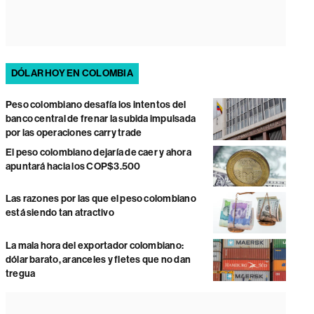
DÓLAR HOY EN COLOMBIA
Peso colombiano desafía los intentos del
banco central de frenar la subida impulsada
por las operaciones carry trade
El peso colombiano dejaría de caer y ahora
apuntará hacia los COP$3.500
Las razones por las que el peso colombiano
está siendo tan atractivo
La mala hora del exportador colombiano:
dólar barato, aranceles y fletes que no dan
tregua