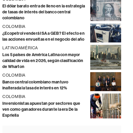
El dólar barato entra de lleno en la estrategia
de tasas de interés del banco central
colombiano
COLOMBIA
¿Ecopetrol venderá ISA a GEB? El efecto en
las acciones envueltas en el negocio del año
LATINOAMÉRICA
Los 5 países de América Latina con mayor
calidad de vida en 2026, según clasificación
de Wharton
COLOMBIA
Banco central colombiano mantuvo
inalterada la tasa de interés en 12%
COLOMBIA
Inversionistas apuestan por sectores que
ven como ganadores durante la era De la
Espriella