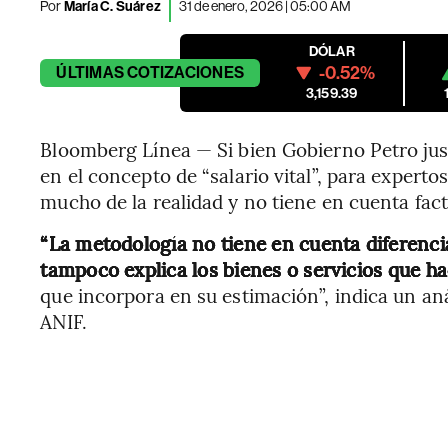
Por
María C. Suárez
31 de enero, 2026 | 05:00 AM
DÓLAR
-0.52%
ÚLTIMAS
COTIZACIONES
3,159.39
Bloomberg Línea — Si bien Gobierno Petro jus
en el concepto de “salario vital”, para expert
mucho de la realidad y no tiene en cuenta fact
“La metodología no tiene en cuenta diferencia
tampoco explica los bienes o servicios que h
que incorpora en su estimación”, indica un a
ANIF.