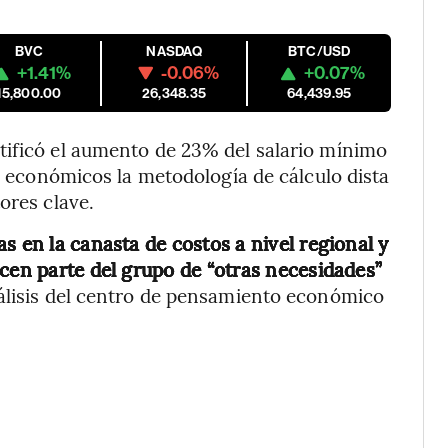
BVC
NASDAQ
BTC/USD
+1.41%
-0.06%
+0.07%
15,800.00
26,348.35
64,439.95
tificó el aumento de 23% del salario mínimo
os económicos la metodología de cálculo dista
ores clave.
s en la canasta de costos a nivel regional y
acen parte del grupo de “otras necesidades”
nálisis del centro de pensamiento económico