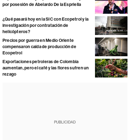
por posesión de Abelardo De la Espriella
¿Qué pasará hoy en la SIC con Ecopetrol y la
investigación por contratación de
helicópteros?
Precios por guerra en Medio Oriente
compensaron caída de producción de
Ecopetrol
Exportaciones petroleras de Colombia
aumentan, pero el café y las flores sufren un
rezago
PUBLICIDAD