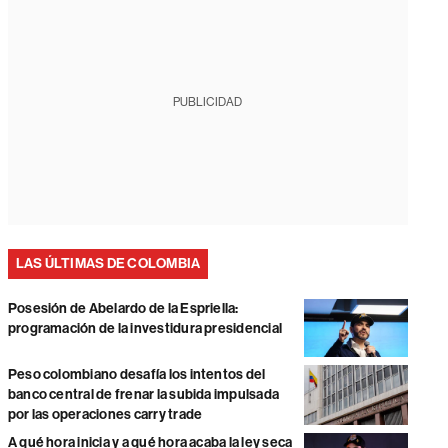
PUBLICIDAD
LAS ÚLTIMAS DE COLOMBIA
Posesión de Abelardo de la Espriella:
programación de la investidura presidencial
Peso colombiano desafía los intentos del
banco central de frenar la subida impulsada
por las operaciones carry trade
A qué hora inicia y a qué hora acaba la ley seca