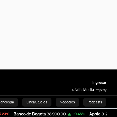
Ingresar
ecnología
Línea Studios
Negocios
Podcasts
co de Bogota
38,900.00
Apple
312.53
+0.46%
+0.51%
English