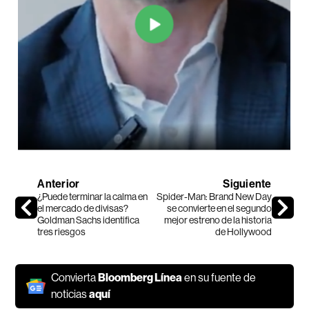
Anterior
Siguiente
¿Puede terminar la calma en
Spider-Man: Brand New Day
el mercado de divisas?
se convierte en el segundo
Goldman Sachs identifica
mejor estreno de la historia
tres riesgos
de Hollywood
Convierta
Bloomberg Línea
en su fuente de
noticias
aquí