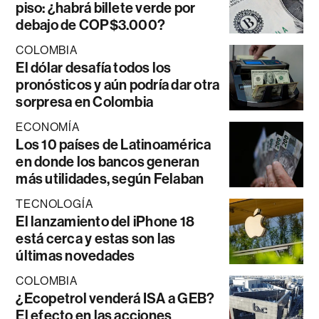
piso: ¿habrá billete verde por
debajo de COP$3.000?
COLOMBIA
El dólar desafía todos los
pronósticos y aún podría dar otra
sorpresa en Colombia
ECONOMÍA
Los 10 países de Latinoamérica
en donde los bancos generan
más utilidades, según Felaban
TECNOLOGÍA
El lanzamiento del iPhone 18
está cerca y estas son las
últimas novedades
COLOMBIA
¿Ecopetrol venderá ISA a GEB?
El efecto en las acciones