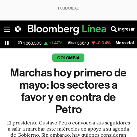
PUBLICIDAD
Ingresar
+1.47%
Visa
-0.04%
MercadoLibre
-
3.903
366.13
1,879.59
COLOMBIA
Marchas hoy primero de
mayo: los sectores a
favor y en contra de
Petro
El presidente Gustavo Petro convocó a sus seguidores
a salir a marchar este miércoles en apoyo a su agenda
de Gobierno. Sin embargo, hay quienes consideran