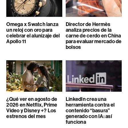
Omega x Swatch lanza
Director de Hermès
un reloj con oro para
analiza precios de la
celebrar el alunizaje del
carne de cerdo en China
Apollo 11
para evaluar mercado de
bolsos
¿Qué ver en agosto de
LinkedIn crea una
2026 en Netflix, Prime
herramienta contra el
Video y Disney +? Los
contenido “basura”
estrenos del mes
generado con IA: así
funciona